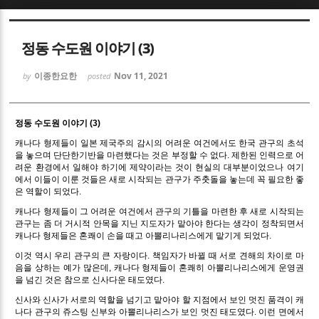
Sketchbook5, 스케치북5
Sketchbook5, 스케치북5
정동 수도원 이야기 (3)
이종한요한
Nov 11, 2021
by
posted
정동 수도원 이야기 (3)
Sketchbook5, 스케치북5
Sketchbook5, 스케치북5
캐나다 형제들이 일본 제국주의 감시의 어려운 여건에서도 한국 관구의 초석
을 놓으며 단단한기반을 마련했다는 것은 부정할 수 없다. 제한된 인력으로 어
려운 환경에서 일해야 하기에 제약이라는 것이 현실의 대부분이었으나 여기
에서 이들이 이룬 것들은 새로 시작되는 관구가 주춧돌을 놓는데 꼭 필요한 좋
은 역할이 되었다.
캐나다 형제들이 그 어려운 여건에서 관구의 기틀을 마련한 후 새로 시작되는
관구는 좀 더 거시적 안목을 지닌 지도자가 맡아야 한다는 생각이 정착되면서
캐나다 형제들은 혼쾌이 손을 때고 아뽈리나리스에게 맡기게 되었다.
이것 역시 우리 관구의 큰 자랑이다. 책임자가 바뀔 때 서로 견해의 차이로 마
음을 상하는 예가 많은데, 캐나다 형제들이 혼쾌히 아뽈리나리스에게 운영권
을 넘긴 것은 참으로 신사다운 태도였다.
신사와 신사가 서로의 역할을 넘기고 맡아야 할 지점에서 보인 멋진 품격이 캐
나다 관구의 쥬스팅 신부와 아뽈리나리스가 보인 멋진 태도였다. 이런 면에서