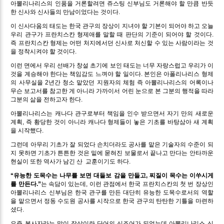
아뽈리나리스의 인품을 거론할려면 쥬스팅 신부님도 거론해야 할 만큼 반듯
한 신사와 신사들의 만남이었다는 것이다.
이 신사다움의 태도는 한국 관구의 장상이 지녀야 할 기본이 되어야 하고 오늘
우리 관구가 프란치스칸 형제애를 말할 때 판단의 기준이 되어야 할 것이다.
즉 프란치스칸 형제는 어떤 처지에서던 신사로 처신할 수 있는 사람이라는 것
을 정착시켜야 할 것이다.
이런 면에서 우리 선배가 창설 초기에 보인 태도는 너무 자랑스럽고 우리가 이
것을 계승해야 한다는 책임감도 느껴야 할 일이다. 본인은 아폴리나리스 형제
의 사무실을 2년간 청소 맡았던 지원자의 체험 즉 아뽈리나리스의 어록이나
무슨 보고서를 참고한 게 아니라 가까이서 어린 눈으로 본 그분의 행적을 따라
그분의 삶을 전하고자 한다.
아뽈리나리스는 캐나다 관구로부터 책임을 인수 받으면서 자기 만의 새로운
계획, 즉 황당한 것이 아니라 캐나다 형제들이 놓은 기초를 바탕삼아 새 계획
을 시작했다.
그런데 아무리 기초가 잘 되었다 손치더라도 공사를 맡은 기술자의 수준이 되
지 못하면 기초가 튼튼한 것은 밑에 묻혀진 보물로서 끝나고 만다는 안타까운
현실이 또한 역사가 남긴 산
교훈이기도 하다.
“유능한 도목수는 나무를 보면 대들보 감을 만들고, 찌질이 목수는 이쑤시게
를 만든다.”
는 속담이 있는데, 이런 관점에서 한국 프란치스칸의 첫 번 장상인
아뽈리나리스 신부님은 한국 관구를 만든 대단히 유능한 도목수로서의 역할
을 맡으면서 정동 수도원 공사를 시작으로 한국 관구의 탄탄한 기틀을 마련하
셨다.
요즘 봉사자라는 말이 장상이란 단어의 신조어가 되었는데 아뽈리나리스 신