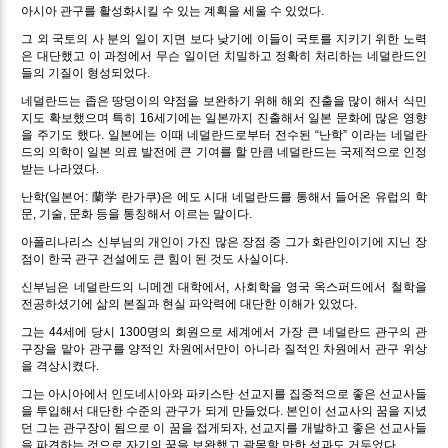
아시아 관구를 활성화시킬 수 있는 계획을 세울 수 있었다.
그 외 국토의 사 분의 일이 지면 보다 낮기에 이들이 국토를 지키기 위한 노력
은 대단했고 이 과정에서 무슨 일이던 치밀하고 정확히 처리하는 네덜란드인
들의 기질이 형성되었다.
네덜란드는 좁은 땅덩이의 약점을 보완하기 위해 해외 진출을 많이 해서 식민
지도 확보했으며 특히 16세기에는 일본까지 진출해서 일본 문화에 많은 영향
을 주기도 했다. 일본에는 이때 네덜란드로부터 전수된 “난학” 이라는 네덜란
드의 의학이 일본 의료 발전에 큰 기여를 할 만큼 네덜란드는 국제적으로 인정
받는 나라였다.
난학(일본어: 蘭学 란가쿠)은 에도 시대 네덜란드를 통해서 들어온 유럽의 학
문, 기술, 문화 등을 통칭해서 이르는 말이다.
아폴리나리스 신부님의 개인이 가진 많은 장점 중 그가 화란인이기에 지닌 장
점이 한국 관구 건설에도 큰 힘이 된 것도 사실이다.
신부님은 네덜란드의 니메겐 대학에서, 사회학을 영국 옥스퍼드에서 철학을
전공하셨기에 삶의 본질과 현실 파악력에 대단한 이해가 있었다.
그는 44세에 당시 1300명의 회원으로 세계에서 가장 큰 네덜란드 관구의 관
구장을 맡아 관구를 양적인 차원에서만이 아니라 질적인 차원에서 관구 위상
을 격상시켰다.
그는 아시아에서 인도네시아와 파키스탄 선교지를 집중적으로 좋은 선교사들
을 투입해서 대단한 수준의 관구가 되게 만들었다. 본인이 선교사의 꿈을 지녔
던 그는 관구장이 됨으로 이 꿈을 접게되자, 선교지를 개발하고 좋은 선교사들
을 파견하는 것으로 자기의 꿈을 보완했고 괄목할 만한 성과도 거두었다.