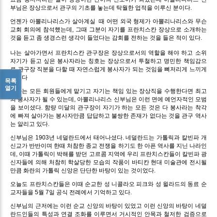
부님은 장상으로서 관구의 기초를 놓는데 탁월한 업적을 이루신 분이다.
언젠가 아뽈리나리스가 살아계실
때 어떤 외국 형제가 아뽈리나리스와 무슨
교회 회의에 참석했는데, 그때 그분이 자기를 프란치스칸 장상으로 소개하는
것을 듣고 좀 생경스런 생각이 들었다는 감회를 전하는 것을 들은 적이 있다.
나는 살아가면서 프란치스칸 관구장은 장상으로서의 역할을 해야 하고 소위
자기가 듣고 싶은 봉사자라는 칭호는 장상으로서 투철하고 명민한 책임감으
로 관구장 직분을 다할 때 자연스럽게 봉사자가 되는 것임을 뼈저리게 느끼게
되었다
목록
열기
봉사는 모든 회원들에게 맡기고 자기는 책임 있는 장상직을 수행한다면 최고
의 봉사자가 될 수 있는데, 아뽈리나리스 신부님은 이런 면에 예언자적인 모범
을 보이셨다. 함량 미달의 관구장이 자기가 하는 모든 것은 다 봉사라는 착각
에 빠져 살아가는 봉사자만큼 답답하고 불쌍한 존재가 없다는 것을 관구 역사
는 알리고 있다.
신부님은 1903년 네덜란드에서 태어나셨다. 네덜란드는 가톨릭과 칼빈파 개
신교가 반반이며 한때 처참한 종교 전쟁을 하기도 한 아픈 역사를 지닌 나라인
데, 이때 가톨릭이 박해를 받던 고르콤 지역에 우리 프란치스칸들이 칼빈파 광
신자들에 의해 처참히 학살당한 모습의 작품이 바티칸 현대 미술관에 전시될
만큼 화란의 가톨릭 신앙은 단단한 바탕이 있는 것이었다.
오늘도 프란치스칸들은 이때 순교한 성 니콜라오 피크와 성 윌라드의 동료 순
교자들을 5월 7일 공식 전례에서 기억하고 있다.
신부님의 근저에는 이런 순교 신앙의 바탕이 있었고 이런 신앙의 바탕이 네덜
란드인들의 특성과 연결 조화를 이루면서 거시적인 안목과 철저한 검증으로