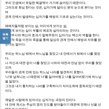
.
우리 인생에서 유일한 해결책이 거기에 숨어있기 때문이다
,
그러므로 회심 한다는 것은
십자가에 달리신 분의 눈으로 본다는 것이
며
.
관계 안에서 발생하는 십자가를 해방의 기초로 삼는다는 것이다
,
,
패배자들처럼 보이는 삶
어리석게 보이는 삶
.
약하게 보이는 삶이 부활의 예표와 실마리라는 것이다
목록
.
예방주사와 백신의 효과가 말해주듯이 십자가는 백신의 역할을 한다
열기
결정적 죽음 이전의 죽음을 통해 일상의 관계 안에서 해방과 자유를 얻
.
는다는 말이다
우리는 하느님 밖에서 하느님을 찾았고 내 안에서가 밖에서 나를 찾았
.
다
나 자신과 대면 없이 너를 찾았고 너와의 대면과 만남 없이 우리를 찾았
으며
.
우리들의 관계 안에 있는 하느님 나라를 발견하지 못했다
‘
’
‘
’
나
로 넘쳐나는 나 때문에
너
를 잃어버렸고 너를 잃어버렸기에 하느님
.
을 잃었다
그것은 내가 통치하는 나라를 구축하다가 자아도취에 중독되었기 때문
.
이다
.
깨달은 사람에게 있어서는 십자가는 과정의 진리다
내 안에 계시는 주님의 영의 인도를 받아들이기 때문에 언제나 선을 선
.