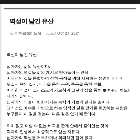
Sketchbook5, 스케치북5
Sketchbook5, 스케치북5
역설이 남긴 유산
이마르첼리노M
Oct 27, 2021
by
posted
역설이 남긴 유산
Sketchbook5, 스케치북5
Sketchbook5, 스케치북5
.
십자가는 삶의 유산이다
,
십자가의 역설을 삶의 계시로 받아들이는 믿음
비극적인 것을 통합하여 선한 목적을 위해 사용하는 생명의 에너지
,
,
,
무질서 속의 질서
비극을 통한 구원
죽음을 통한 부활
이러한 역설이 그리스도의 가르침과 그분의 삶을 통해 보여주신 하느님
.
나라의 삶이다
.
십자가의 역설이 변화시키는 능력의 기초가 된다는 밀이다
그리스도 예수를 기반으로 하는 영적인 길을 걷기를 희망하는 사람은
.
.
누구든지 이 길을 걷는다
다른 길은 없기 때문이다
의미 없고 피할 수 없는 비극을 관계 안에서 끌어안는 것이
.
각자의 인생에서 최종적으로 얻는 자유다
.
십자가의 역설을 거부하거나 회피하면 답이 없다