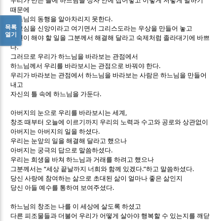
우리가 만든 틀에 하느님을 상자 안에 집어넣고 이렇게 저렇게 말하기
때문에
.
하느님의 동행을 알아차리지 못한다
목록
종교심을 신앙이라고 여기면서 그리스도라는 우상을 만들어 놓고
열기
자신이 해야 할 일을 그분께서 해결해 달라고 숙제처럼 졸라대기에 바쁘
.
다
그러므로 우리가 하느님을 바라보는 관점에서
.
하느님께서 우리를 바라보시는 관점으로 바꿔야 한다
우리가 바라보는 관점에서 하느님을 바라보는 사람은 하느님을 만들어
내고
.
자신의 틀 속에 하느님을 가둔다
,
아버지의 눈으로 우리를 바라보시는 세계
창조 때부터 오늘에 이르기까지 우리의 노력과 수고와 공로와 상관없이
.
아버지는 아버지의 일을 하셨다
우리는 눈앞의 일을 해결해 달라고 했으나
.
아버지는 궁극의 답으로 말씀하셨다
우리는 희생을 바쳐 하느님과 거래를 하려고 했으나
“
.”
.
그분께서는
세상 끝날까지 너희와 함께 있겠다
하고 말씀하셨다
당신 사랑에 참여하는 삶으로 초대된 삶이 얼마나 좋은 삶인지
.
당신 아들 예수를 통하여 보여주셨다
하느님의 창조는 나를 이 세상에 살도록 하셨고
다른 피조물들과 더불어 우리가 어떻게 살아야 행복할 수 있는지를 깨닫