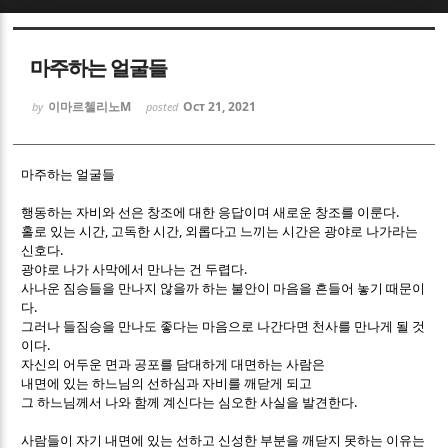
Sketchbook5, 스케치북5
Sketchbook5, 스케치북5
마주하는 얼굴들
이마르첼리노M
Oct 21, 2021
by
posted
마주하는 얼굴들
Sketchbook5, 스케치북5
Sketchbook5, 스케치북5
.
행동하는 자비와 선은 창조에 대한 응답이며 새로운 창조를 이룬다
,
,
홀로 있는 시간
고독한 시간
외롭다고 느끼는 시간은 광야로 나가라는
.
신호다
.
광야로 나가 사막에서 만나는 건 두렵다
사나운 짐승들을 만나지 않을까 하는 불안이 마음을 흔들어 놓기 때문이
.
다
그러나 들짐승을 만나도 좋다는 마음으로 나간다면 천사를 만나게 될 것
.
이다
자신의 어두운 면과 공포를 담대하게 대면하는 사람은
내면에 있는 하느님의 선하심과 자비를 깨닫게 되고
.
그 하느님께서 나와 함께 계신다는 심오한 사실을 발견한다
사람들이 자기 내면에 있는 선하고 신성한 부분을 깨닫지 못하는 이유는