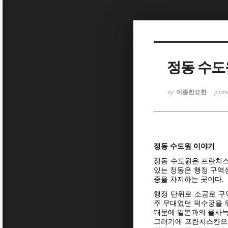
Sketchbook
Sketchbook
정동 수도원
이종한요한
by
post
Sketchbook
Sketchbook
정동 수도원 이야기
정동 수도원은 프란치스
있는 정동은 행정 구역
중을 차지하는 곳이다.
행정 단위로 소공로 구
주 무대였던 덕수궁을 
때문에 일본과의 을사늑
그러기에 프란치스칸으로