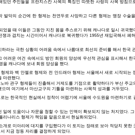
해있던 주민들을 프란치스칸 사목의 특징인 따뜻한 사랑의 사목 방침으
막 발악의 순간에 한 형제는 천연두로 사망하고 다른 형제는 맹장 수술을
 되었을 때 이들은 그동안 지친 몸을 추스르기 위해 캐나다로 일시 귀국했
 전쟁과 겹치는 시간이어서 캐나다로 복귀했다가 1955년 재입국해서 폐
치하라는 극한 상황의 어려움 속에서 나름대로 최선의 준비를 해서 한국 
그 어려운 여건 속에서도 방인 회원의 양성에 우선적 관심을 표시해서 한
명을 캐나다에 보내 회원 양성을 했다.
다 형제와 백 안젤로 형제와 전 안드래아 형제는 서울에서 새로 시작되는 
을 마련했다.
리 제노바 관구 형제들이 진출해서 거제도를 기점으로 활약하다가 부산 주교
했으며 여기에서 마산교구의 기틀을 마련하는 사목적 성과를 거두었다.
로는 한국적인 현실에서 정착이 어렵기에 서울에 수도원을 마련하기로 
런 일에 도움이나 자문을 청할 수 있는 인맥이 확보되지 않는 처지였다. 
아폴리나리스 형제가 책임을 맡음으로서 현실화되었다.
 소개로 미아리에 대지를 구입했다가 이 토지는 장래로 보아 적당치 못한 
서 지금 정동 자리를 결정하게 되었다.