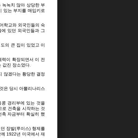
 녹녹치 않아 상당한 부
이 있는 부지를 매입키로
언어학교와 외국인들의 숙
울에 있던 외국인들과 그
정도의 큰 집이 있었고 이
세력이 확장되면서 이 전
 값진 장소였다.
지 않겠다는 황당한 결정
이것은 당시 아뽈리나리스
홍콩 경리부에 있는 것을
으로 건축을 시작하는 것
건축 자금부터 확실히 했
던 장발(루이스) 형제를
께 1922년 미국에서 재