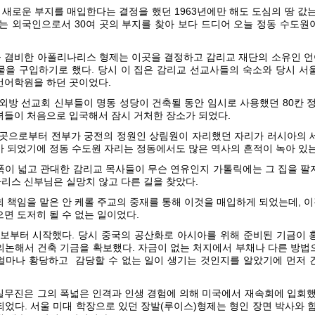
새로운 부지를 매입한다는 결정을 했던 1963년에만 해도 도심의 땅 값는
그는 외국인으로서 30여 곳의 부지를 찾아 보다 드디어 오늘 정동 수도원
 겸비한 아폴리나리스 형제는 이곳을 결정하고 감리교 재단의 소유인 
건물을 구입하기로 했다. 당시 이 집은 감리교 선교사들의 숙소와 당시 서
언어학원을 하던 곳이었다.
외방 선교회 신부들이 명동 성당이 건축될 동안 임시로 사용했던 80칸 
녀들이 처음으로 입국해서 잠시 거처한 장소가 되었다.
 곳으로부터 전부가 궁전의 정원인 상림원이 자리했던 자리가 러시아의 
가 되었기에 정동 수도원 자리는 정동에서도 많은 역사의 흔적이 녹아 있는
폭이 넓고 관대한 감리교 목사들이 무슨 연유인지 가톨릭에는 그 집을 팔
리스 신부님은 실망치 않고 다른 길을 찾았다.
회 책임을 맡은 안 케롤 주교의 중재를 통해 이것을 매입하게 되었는데, 
면 도저히 될 수 없는 일이었다.
확보부터 시작했다. 당시 중국의 공산화로 아시아를 위해 준비된 기금이 
의논해서 건축 기금을 확보했다. 자금이 없는 처지에서 부채나 다른 방법
얼마나 황당하고
감당할 수 없는 일이 생기는 것인지를 알았기에 먼저 
실무진은 그의 폭넓은 인격과 인생 경험에 의해 미국에서 재속회에 입회했
었다. 서울 미대 학장으로 있던 장발(루이스)형제는 형인 장면 박사와 함