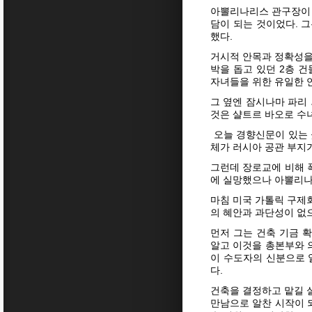
아뽈리나리스 관구장이 
담이 되는 것이었다. 
했다.
거시적 안목과 정확성을
박을 돕고 있던 2층 
자녀들을 위한 유일한 
그 옆엔 잠시나마 파리 
것은 샬트르 바오로 수
오늘 경향신문이 있는
체가 러시아 공관 부지
그런데 장로교에 비해 
에 실망했으나 아뽈리나
마침 미국 가톨릭 구제
의 혜안과 과단성이 없으
먼저 그는 건축 기금 
알고 이것을 총본부와 
이 수도자의 신분으로 
다.
건축을 결정하고 맡길 
만남으로 알찬 시작이 되