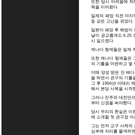
또한 당시 어려움에 처
목을 이어왔다.
일제의 패망 직전 마지
등 갖은 고난을 겪었다.
일본이 패망 후 해방이
날이 공교롭게도 6.25
시 일으켰다.
캐나다 형제들은 일제 
또한 캐나다 형제들은 
의 기틀을 마련하고 몇 
이때 양성 받은 안 베
을 하면서 관구의 기틀
그 후 1956년 이태
해서 본당 사목을 시작
그러나 진주와 대전만으
부터 신경을 써야했다.
당시 우리의 현실은 이
에 소개할 첫 관구장 
그는 먼저 교구 사제의
심부에 자리를 물색하면