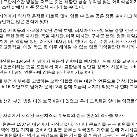
이 프란치스칸 영성을 떠드는 것은 허황한 공중 누각을 짖는 어리석음이기
스칸 삶에서 아주 중요한 자리라 볼 수 있다.
지역에서 역사적 흔적을 이토록 많이 읽을 수 있는 곳은 정동 뿐이라고 
증언하는 많은 흔적이 있다.
열강 세력들의 사교장이었던 손탁 호텔, 러시아 대사관, 오늘 경향 신문 
교, 주한 영국 대사관, 독일 대사관, 미국 대사관, 구세군 본영, 정동 제
치에 큰 역할을 했던 러시아 대사관 터, 현대에 생긴 주한 캐나다 대사관
 중 고등학교, 예원 학교 등 이루 헤아릴 수 없는 많은 기억할만한 역사
향신문은 1946년 이 땅에서 복음적 영향력을 행사하기 위해 서울 교구에
 언론이라는 뜻을 포함해서 마치 교황님의 성탄절 강복에 사용하는 Urbi et
만든 이 땅의 언론사에 감동을 남긴 곳이기도 하다.
에 부정과 부패를 고발하는 모탁 역할을 하는 예언적 언론으로 정착되었는
5.16 재단으로 넘어가 문화TV와 함께 지금의 처지가 되었으나 한때 교
로 생긴 부인 병원 터인 보국여관이 있었고 우리 교육회관 앞에는 임금들
은 자리에서 시작된 프란치스코 수도회의 한국 현존의 역사를 보자
 현존은 1937년 대전에서 시작되었다. 캐나다 몬트리올 관구 회원들이
 지역에 전쟁 기지를 준비하던 일본 군부는 외국인의 거주를 눈에 가시처럼
일본 회원들에게 넘기고 동경으로 활동 기지를 옮겨 동경 교구에서 본당을 