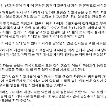
인 선교 덕분에 현재 이 본당은 동경 대교구에서 가장 큰 본당으로 성장했
 형제들이 당시 우리나라에서 일하던 프랑스 선교사들을 위한 피정 지
나다 형제들에게 호감을 느낀 프랑스 선교사들은 우리 형제들의 진출을 
의 후유증으로 복음화의 일꾼인 방인 사제와 수도자들이 절대적으로 부족
 외에 독일에서 진출한 성 베네딕도 수도자들이 원산 지역을, 미국에서 
선교사들이 전라도 지역을 맡고 있는 현실에 선교사들의 숫자 역시 절대적
용하여 선교의 사각 지대였던 대전 지역에 진출하게 되었다.
의 피정 지도와 영적 쉼터의 자리를 맡으면서 인근 신자들을 위한 사목을
 2차 세계 대전에서 일본의 적성국인 캐나다는 여러 면에서 감시의 대상
에서 제약을 받아야 하는 처지에서도 캐나다 형제들은 지혜롭게 최선을 
 신자들을 돌보는 외국인으로서 모든 것이 생소한 이들의 복음화에 동참할
지원자들을 구하기도 할 만큼 열린 마음의 자세로 시작했다.
 프란치스칸 선교사들이 들어와서 너무도 생소한 환경에서 방인들의 
에 부족한 존재로 판단해서 방인 양성의 기회를 놓친 안타까운 역사가 
 수녀들 양성을 위한 지원자들을 받은 것이었다.
이어진 2차 세계 대전이라는 악운이 겹쳐 실현하지 못했으나 그때 회원으
들이 잠시 캐나다로 철수한 사이에 수도원을 지키면서 공산주의자들의 
수도원을 지켜 주셨다.