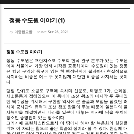
Sketchbook5, 스케치북5
Sketchbook5, 스케치북5
정동 수도원 이야기 (1)
이종한요한
Sep 26, 2021
by
posted
정동 수도원 이야기
Sketchbook5, 스케치북5
Sketchbook5, 스케치북5
정동 수도원은 프란치스코 수도회 한국 관구 본부가 있는 수도원
이며 서울에서 가장 먼저 시작된 공동체이다. 수도원이 있는 정동
은 행정 구역상 중구에 있는 한 행정단위에 불과하나 현실적으로
차지하는 비중은 어느 구 못지않게 대단한 비중을 차지하는 곳이
다.
행정 단위로 소공로 구역에 속하며 신문로, 태평로 1가, 순화동,
서소문동과 접해있으며 이 동네에 조선 왕조의 마지막 주 무대였
던 덕수궁을 위시해서 구한말 역사에 큰 슬픔과 오점을 담겼던 러
시아 공사관의 유적과 조선 왕조 왕들의 무능 때문에 일본과의 을
사늑약을 체결하면서 나라를 일본에 내놓은 역사에 남을 수치의
장소인 중명전이 있는 장소이다.
그러기에 프란치스칸으로서 이 땅에서 해야 할 복음화의 실천을
위해 이 자리는 참으로 좋은 학습의 장이라 볼 수 있다. 현실에 대
한 이해도 없이 프란치스칸 영성을 떠드는 것은 허황한 공중 누각