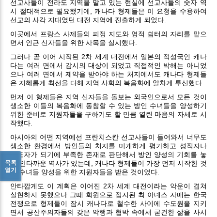
선교사들이 전라도 지역을 맡고 있는 현실에 선교사들의 숫자 역
시 절대적으로 필요했기에, 캐나다 형제들은 이 요청을 수용하여
선교의 사각 지대였던 대전 지역에 진출하게 되었다.
이곳에서 프랑스 사제들의 피정 지도와 영적 쉼터의 자리를 맡으
면서 인근 신자들을 위한 사목을 실시했다.
그러나 곧 이어 시작된 2차 세계 대전에서 일본의 적성국인 캐나
다는 여러 면에서 감시의 대상이 되었고 직접적인 박해는 아니었
으나 여러 면에서 제약을 받아야 하는 처지에서도 캐나다 형제들
은 지혜롭게 최선을 다해 지역 사회의 복음화에 알차게 투신했다.
먼저 이 형제들은 지역 신자들을 돌보는 외국인으로서 모든 것이
생소한 이들의 복음화에 동참할 수 있는 방인 수녀들을 양성하기
위한 준비로 지원자들을 구하기도 할 만큼 열린 마음의 자세로 시
작했다.
아시아의 어떤 지역에선 프란치스칸 선교사들이 들어와서 너무도
생소한 환경에서 방인들의 처지를 미개하게 평가하고 성직자나
수도자가 되기에 부족한 존재로 판단해서 방인 양성의 기회를 놓
목록
친 안타까운 역사가 있는데, 캐나다 형제들이 가장 먼저 시작한 것
열기
이 수녀들 양성을 위한 지원자들을 받은 것이었다.
안타깝게도 이 계획은 이어진 2차 세계 대전이라는 악운이 겹쳐
실현하지 못했으나 그때 회원으로 점지된 최 아녜스 자매는 한국
전쟁으로 형제들이 잠시 캐나다로 철수한 사이에 수도원을 지키
면서 공산주의자들의 갖은 악행과 협박 속에서 굳건한 삶을 사시