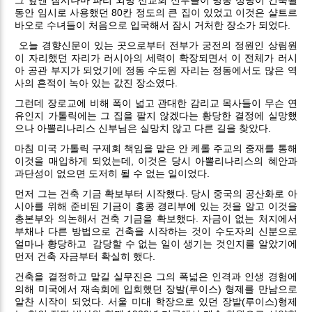
동안 임시로 사용했던 80칸 정도의 큰 집이 있었고 이것은 샬트르
바오로 수녀들이 처음으로 입국해서 잠시 거처한 장소가 되었다.
오늘 경향신문이 있는 곳으로부터 전부가 궁전의 정원인 상림원
이 자리했던 자리가 러시아의 세력이 확장되면서 이 전체가 러시
아 공관 부지가 되었기에 정동 수도원 자리는 정동에서도 많은 역
사의 흔적이 녹아 있는 값진 장소였다.
그런데 장로교에 비해 폭이 넓고 관대한 감리교 목사들이 무슨 연
유인지 가톨릭에는 그 집을 팔지 않겠다는 황당한 결정에 실망했
으나 아뽈리나리스 신부님은 실망치 않고 다른 길을 찾았다.
마침 미국 가톨릭 구제회 책임을 맡은 안 케롤 주교의 중재를 통해
이것을 매입하게 되었는데, 이것은 당시 아뽈리나리스의 혜안과
과단성이 없으면 도저히 될 수 없는 일이었다.
먼저 그는 건축 기금 확보부터 시작했다. 당시 중국의 공산화로 아
시아를 위해 준비된 기금이 홍콩 경리부에 있는 것을 알고 이것을
총본부와 의논해서 건축 기금을 확보했다. 자금이 없는 처지에서
부채나 다른 방법으로 건축을 시작하는 것이 수도자의 신분으로
얼마나 황당하고
감당할 수 없는 일이 생기는 것인지를 알았기에
먼저 건축 자금부터 확실히 했다.
건축을 결정하고 맡길 실무진은 그의 폭넓은 인격과 인생 경험에
의해 미국에서 재속회에 입회했던 장발(루이스) 형제를 만남으로
알찬 시작이 되었다. 서울 미대 학장으로 있던 장발(루이스)형제