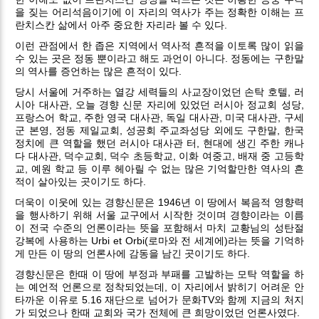
을 짖는 어리석음이기에 이 자리의 역사가 주는 정확한 이해는 프
란치스칸 삶에서 아주 중요한 자리라 볼 수 있다.
이런 관점에서 한 좁은 지역에서 역사적 흔적을 이토록 많이 읽을
수 있는 곳은 정동 뿐이라고 해도 과언이 아니다. 정동에는 구한말
의 역사를 증언하는 많은 흔적이 있다.
당시 서울에 거주하는 열강 세력들의 사교장이었던 손탁 호텔, 러
시아 대사관, 오늘 경향 신문 자리에 있었던 러시아 정교회 성당,
프랑스어 학교, 주한 영국 대사관, 독일 대사관, 미국 대사관, 구세
군 본영, 정동 제일교회, 성공회 주교좌성당 외에도 구한말, 한국
정치에 큰 역할을 했던 러시아 대사관 터, 현대에 생긴 주한 캐나
다 대사관, 덕수교회, 덕수 초등학교, 이화 여중고, 배재 중 고등학
교, 예원 학교 등 이루 헤아릴 수 없는 많은 기억할만한 역사의 흔
적이 살아있는 곳이기도 하다.
더욱이 이웃에 있는 경향신문은 1946년 이 땅에서 복음적 영향력
을 행사하기 위해 서울 교구에서 시작한 것이며 경향이라는 이름
이 전국 수준의 언론이라는 뜻을 포함해서 마치 교황님의 성탄절
강복에 사용하는 Urbi et Orbi(로마와 전 세계에)라는 뜻을 기억하
게 만든 이 땅의 언론사에 감동을 남긴 곳이기도 하다.
경향신문은 한때 이 땅에 부정과 부패를 고발하는 모탁 역할을 하
는 예언적 언론으로 정착되었는데, 이 자리에서 밝히기 어려운 안
타까운 이유로 5.16 재단으로 넘어가 문화TV와 함께 지금의 처지
가 되었으나 한때 교회와 국가 전체에 큰 희망이었던 언론사였다.