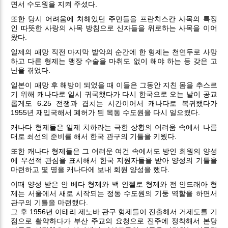
면서 수도원을 지켜 주셨다.
또한 당시 어려움에 처해있던 주민들을 프란치스칸 사목의 특징
인 따뜻한 사랑의 사목 방침으로 신자들을 위로하는 사목을 이어
왔다.
일제의 패망 직전 마지막 발악의 순간에 한 형제는 천연두로 사망
하고 다른 형제는 맹장 수술을 마취도 없이 해야 하는 등 갖은 고
난을 겪었다.
일본이 패망 후 해방이 되었을 때 이들은 그동안 지친 몸을 추스르
기 위해 캐나다로 일시 귀국했다가 다시 한국으로 오는 날이 공교
롭게도 6.25 전쟁과 겹치는 시간이어서 캐나다로 복귀했다가
1955년 재입국해서 폐허가 된 목동 수도원을 다시 일으켰다.
캐나다 형제들은 일제 치하라는 극한 상황의 어려움 속에서 나름
대로 최선의 준비를 해서 한국 관구의 기틀을 키웠다.
또한 캐나다 형제들은 그 어려운 여건 속에서도 방인 회원의 양성
에 우선적 관심을 표시해서 한국 지원자들을 받아 양성의 기틀을
마련하고 몇 명을 캐나다에 보내 회원 양성을 했다.
이때 양성 받은 안 베다 형제와 백 안젤로 형제와 전 안드래아 형
제는 서울에서 새로 시작되는 정동 수도원의 기둥 역할을 하면서
관구의 기틀을 마련했다.
그 후 1956년 이태리 제노바 관구 형제들이 진출해서 거제도를 기
점으로 활약하다가 부산 주교의 요청으로 진주에 정착해서 본당