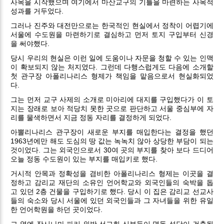
사목을 시작했으며 여기에서 마산교구의 기틀을 마련하는 사목적
성과를 거두었다.
그러나 진주와 대전만으로는 한국적인 현실에서 정착이 어렵기에
서울에 수도원을 마련하기로 결심하고 먼저 토지 구입부터 신경
을 써야했다.
당시 우리의 현실은 이런 일에 도움이나 자문을 청할 수 있는 인맥
이 확보되지 않는 처지였다. 그런데 다행스럽게도 다음에 소개할
첫 관구장 아폴리나리스 형제가 책임을 맡음으로서 현실화되었
다.
그는 먼저 교구 사제의 소개로 미아리에 대지를 구입했다가 이 토
지는 장래로 보아 적당치 못한 곳으로 판단하고 서울 중심부에 자
리를 물색하면서 지금 정동 자리를 결정하게 되었다.
아뽈리나리스 관구장이 새로운 부지를 매입한다는 결정을 했던
1963년에만 해도 도심의 땅 값는 녹녹치 않아 상당한 부담이 되는
것이었다. 그는 외국인으로서 30여 곳의 부지를 찾아 보다 드디어
오늘 정동 수도원이 있는 부지를 매입키로 했다.
거시적 안목과 정확성을 겸비한 아폴리나리스 형제는 이곳을 결
정하고 감리교 재단의 소유인 언어학교와 외국인들의 숙박을 돕
고 있던 2층 건물을 구입하기로 했다. 당시 이 집은 감리교 선교사
들의 숙소와 당시 서울에 있던 외국인들과 그 자녀들을 위한 유일
한 언어학원을 하던 곳이었다.
그 옆엔 잠시나마 파리 외방 선교회 신부들이 명동 성당이 건축될