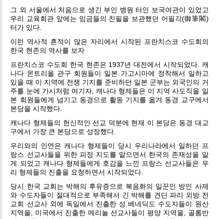
그 외 서울에서 처음으로 생긴 부인 병원 터인 보국여관이 있었고
우리 교육회관 앞에는 임금들의 친필을 보관했던 어필각(御筆閣)
터가 있다.
이런 역사적 흔적이 많은 자리에서 시작된 프란치스코 수도회의
한국 현존의 역사를 보자
프란치스코 수도회 한국 현존은 1937년 대전에서 시작되었다. 캐
나다 몬트리올 관구 회원들이 일본 가고시마에 정착해서 일하고
있을 때 이 지역에 전쟁 기지를 준비하던 일본 군부는 외국인의 거
주를 눈에 가시처럼 여기자, 캐나다 형제들은 이 지역 사도직을 일
본 회원들에게 넘기고 동경으로 활동 기지를 옮겨 동경 교구에서
본당을 시작했다.
캐나다 형제들의 헌신적인 선교 덕분에 현재 이 본당은 동경 대교
구에서 가장 큰 본당으로 성장했다.
우리와의 인연은 캐나다 형제들이 당시 우리나라에서 일하던 프
랑스 선교사들을 위한 피정 지도를 맡으면서 한국의 존재성을 알
게 되었고 캐나다 형제들에게 호감을 느낀 프랑스 선교사들은 우
리 형제들의 진출을 요청하면서 시작되었다.
당시 한국 교회는 박해의 후유증으로 복음화의 일꾼인 방인 사제
와 수도자들이 절대적으로 부족해서 긴 박해를 견딘 파리 외방 전
교회 선교사 외에 독일에서 진출한 성 베네딕도 수도자들이 원산
지역을, 미국에서 진출한 메리놀 선교사들이 평양 지역을, 골롬반