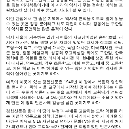
을 짖는 어리석음이기에 이 자리의 역사가 주는 정확한 이해는 프
란치스칸 삶에서 아주 중요한 자리라 볼 수 있다.
이런 관점에서 한 좁은 지역에서 역사적 흔적을 이토록 많이 읽을
수 있는 곳은 정동 뿐이라고 해도 과언이 아니다. 정동에는 구한말
의 역사를 증언하는 많은 흔적이 있다.
당시 서울에 거주하는 열강 세력들의 사교장이었던 손탁 호텔, 러
시아 대사관, 오늘 경향 신문 자리에 있었던 러시아 정교회 성당,
프랑스어 학교, 주한 영국 대사관, 독일 대사관, 미국 대사관, 구세
군 본영, 정동 제일교회, 성공회 주교좌성당 외에도 구한말, 한국
정치에 큰 역할을 했던 러시아 대사관 터, 현대에 생긴 주한 캐나
다 대사관, 덕수교회, 덕수 초등학교, 이화 여중고, 배재 중 고등학
교, 예원 학교 등 이루 헤아릴 수 없는 많은 기억할만한 역사의 흔
적이 살아있는 곳이기도 하다.
더욱이 이웃에 있는 경향신문은 1946년 이 땅에서 복음적 영향력
을 행사하기 위해 서울 교구에서 시작한 것이며 경향이라는 이름
이 전국 수준의 언론이라는 뜻을 포함해서 마치 교황님의 성탄절
강복에 사용하는 Urbi et Orbi(로마와 전 세계에)라는 뜻을 기억하
게 만든 이 땅의 언론사에 감동을 남긴 곳이기도 하다.
경향신문은 한때 이 땅에 부정과 부패를 고발하는 모탁 역할을 하
는 예언적 언론으로 정착되었는데, 이 자리에서 밝히기 어려운 안
타까운 이유로 5.16 재단으로 넘어가 문화TV와 함께 지금의 처지
가 되었으나 한때 교회와 국가 전체에 큰 희망이었던 언론사였다.