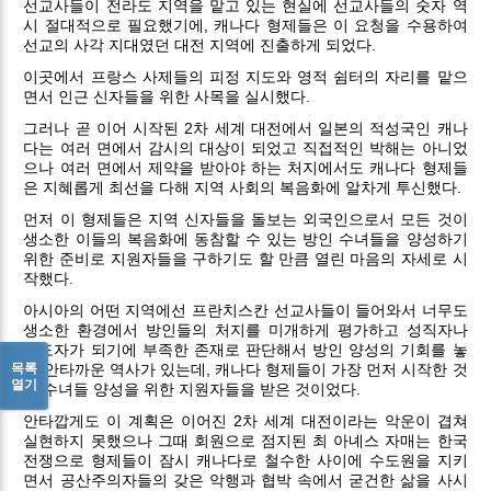
선교사들이 전라도 지역을 맡고 있는 현실에 선교사들의 숫자 역
시 절대적으로 필요했기에, 캐나다 형제들은 이 요청을 수용하여
선교의 사각 지대였던 대전 지역에 진출하게 되었다.
이곳에서 프랑스 사제들의 피정 지도와 영적 쉼터의 자리를 맡으
면서 인근 신자들을 위한 사목을 실시했다.
그러나 곧 이어 시작된 2차 세계 대전에서 일본의 적성국인 캐나
다는 여러 면에서 감시의 대상이 되었고 직접적인 박해는 아니었
으나 여러 면에서 제약을 받아야 하는 처지에서도 캐나다 형제들
은 지혜롭게 최선을 다해 지역 사회의 복음화에 알차게 투신했다.
먼저 이 형제들은 지역 신자들을 돌보는 외국인으로서 모든 것이
생소한 이들의 복음화에 동참할 수 있는 방인 수녀들을 양성하기
위한 준비로 지원자들을 구하기도 할 만큼 열린 마음의 자세로 시
작했다.
아시아의 어떤 지역에선 프란치스칸 선교사들이 들어와서 너무도
생소한 환경에서 방인들의 처지를 미개하게 평가하고 성직자나
수도자가 되기에 부족한 존재로 판단해서 방인 양성의 기회를 놓
목록
친 안타까운 역사가 있는데, 캐나다 형제들이 가장 먼저 시작한 것
열기
이 수녀들 양성을 위한 지원자들을 받은 것이었다.
안타깝게도 이 계획은 이어진 2차 세계 대전이라는 악운이 겹쳐
실현하지 못했으나 그때 회원으로 점지된 최 아녜스 자매는 한국
전쟁으로 형제들이 잠시 캐나다로 철수한 사이에 수도원을 지키
면서 공산주의자들의 갖은 악행과 협박 속에서 굳건한 삶을 사시