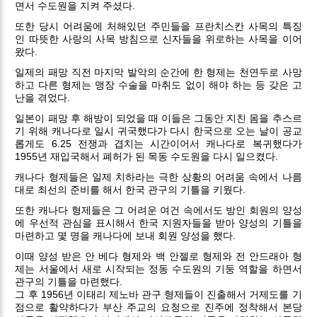
면서 수도원을 지켜 주셨다.
또한 당시 어려움에 처해있던 주민들을 프란치스칸 사목의 특징
인 따뜻한 사랑의 사목 방침으로 신자들을 위로하는 사목을 이어
왔다.
일제의 패망 직전 마지막 발악의 순간에 한 형제는 천연두로 사망
하고 다른 형제는 맹장 수술을 마취도 없이 해야 하는 등 갖은 고
난을 겪었다.
일본이 패망 후 해방이 되었을 때 이들은 그동안 지친 몸을 추스르
기 위해 캐나다로 일시 귀국했다가 다시 한국으로 오는 날이 공교
롭게도 6.25 전쟁과 겹치는 시간이어서 캐나다로 복귀했다가
1955년 재입국해서 폐허가 된 목동 수도원을 다시 일으켰다.
캐나다 형제들은 일제 치하라는 극한 상황의 어려움 속에서 나름
대로 최선의 준비를 해서 한국 관구의 기틀을 키웠다.
또한 캐나다 형제들은 그 어려운 여건 속에서도 방인 회원의 양성
에 우선적 관심을 표시해서 한국 지원자들을 받아 양성의 기틀을
마련하고 몇 명을 캐나다에 보내 회원 양성을 했다.
이때 양성 받은 안 베다 형제와 백 안젤로 형제와 전 안드래아 형
제는 서울에서 새로 시작되는 정동 수도원의 기둥 역할을 하면서
관구의 기틀을 마련했다.
그 후 1956년 이태리 제노바 관구 형제들이 진출해서 거제도를 기
점으로 활약하다가 부산 주교의 요청으로 진주에 정착해서 본당