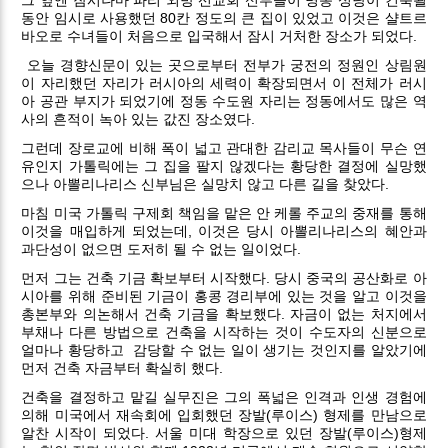
동안 임시로 사용했던 80칸 정도의 큰 집이 있었고 이것은 샬트르
바오로 수녀들이 처음으로 입국해서 잠시 거처한 장소가 되었다.
오늘 경향신문이 있는 곳으로부터 전부가 궁전의 정원인 상림원
이 자리했던 자리가 러시아의 세력이 확장되면서 이 전체가 러시
아 공관 부지가 되었기에 정동 수도원 자리는 정동에서도 많은 역
사의 흔적이 녹아 있는 값진 장소였다.
그런데 장로교에 비해 폭이 넓고 관대한 감리교 목사들이 무슨 연
유인지 가톨릭에는 그 집을 팔지 않겠다는 황당한 결정에 실망했
으나 아뽈리나리스 신부님은 실망치 않고 다른 길을 찾았다.
마침 미국 가톨릭 구제회 책임을 맡은 안 케롤 주교의 중재를 통해
이것을 매입하게 되었는데, 이것은 당시 아뽈리나리스의 혜안과
과단성이 없으면 도저히 될 수 없는 일이었다.
먼저 그는 건축 기금 확보부터 시작했다. 당시 중국의 공산화로 아
시아를 위해 준비된 기금이 홍콩 경리부에 있는 것을 알고 이것을
총본부와 의논해서 건축 기금을 확보했다. 자금이 없는 처지에서
부채나 다른 방법으로 건축을 시작하는 것이 수도자의 신분으로
얼마나 황당하고
감당할 수 없는 일이 생기는 것인지를 알았기에
먼저 건축 자금부터 확실히 했다.
건축을 결정하고 맡길 실무진은 그의 폭넓은 인격과 인생 경험에
의해 미국에서 재속회에 입회했던 장발(루이스) 형제를 만남으로
알찬 시작이 되었다. 서울 미대 학장으로 있던 장발(루이스)형제