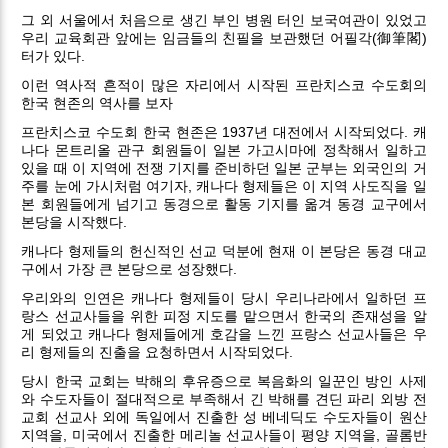
그 외 서울에서 처음으로 생긴 부인 병원 터인 보국여관이 있었고
우리 교육회관 앞에는 임금들의 친필을 보관했던 어필각(御筆閣)
터가 있다.
이런 역사적 흔적이 많은 자리에서 시작된 프란치스코 수도회의
한국 현존의 역사를 보자
프란치스코 수도회 한국 현존은 1937년 대전에서 시작되었다. 캐
나다 몬트리올 관구 회원들이 일본 가고시마에 정착해서 일하고
있을 때 이 지역에 전쟁 기지를 준비하던 일본 군부는 외국인의 거
주를 눈에 가시처럼 여기자, 캐나다 형제들은 이 지역 사도직을 일
본 회원들에게 넘기고 동경으로 활동 기지를 옮겨 동경 교구에서
본당을 시작했다.
캐나다 형제들의 헌신적인 선교 덕분에 현재 이 본당은 동경 대교
구에서 가장 큰 본당으로 성장했다.
우리와의 인연은 캐나다 형제들이 당시 우리나라에서 일하던 프
랑스 선교사들을 위한 피정 지도를 맡으면서 한국의 존재성을 알
게 되었고 캐나다 형제들에게 호감을 느낀 프랑스 선교사들은 우
리 형제들의 진출을 요청하면서 시작되었다.
당시 한국 교회는 박해의 후유증으로 복음화의 일꾼인 방인 사제
와 수도자들이 절대적으로 부족해서 긴 박해를 견딘 파리 외방 전
교회 선교사 외에 독일에서 진출한 성 베네딕도 수도자들이 원산
지역을, 미국에서 진출한 메리놀 선교사들이 평양 지역을, 골롬반