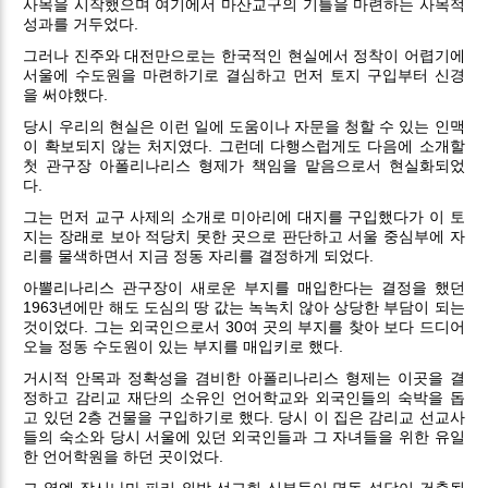
사목을 시작했으며 여기에서 마산교구의 기틀을 마련하는 사목적
성과를 거두었다.
그러나 진주와 대전만으로는 한국적인 현실에서 정착이 어렵기에
서울에 수도원을 마련하기로 결심하고 먼저 토지 구입부터 신경
을 써야했다.
당시 우리의 현실은 이런 일에 도움이나 자문을 청할 수 있는 인맥
이 확보되지 않는 처지였다. 그런데 다행스럽게도 다음에 소개할
첫 관구장 아폴리나리스 형제가 책임을 맡음으로서 현실화되었
다.
그는 먼저 교구 사제의 소개로 미아리에 대지를 구입했다가 이 토
지는 장래로 보아 적당치 못한 곳으로 판단하고 서울 중심부에 자
리를 물색하면서 지금 정동 자리를 결정하게 되었다.
아뽈리나리스 관구장이 새로운 부지를 매입한다는 결정을 했던
1963년에만 해도 도심의 땅 값는 녹녹치 않아 상당한 부담이 되는
것이었다. 그는 외국인으로서 30여 곳의 부지를 찾아 보다 드디어
오늘 정동 수도원이 있는 부지를 매입키로 했다.
거시적 안목과 정확성을 겸비한 아폴리나리스 형제는 이곳을 결
정하고 감리교 재단의 소유인 언어학교와 외국인들의 숙박을 돕
고 있던 2층 건물을 구입하기로 했다. 당시 이 집은 감리교 선교사
들의 숙소와 당시 서울에 있던 외국인들과 그 자녀들을 위한 유일
한 언어학원을 하던 곳이었다.
그 옆엔 잠시나마 파리 외방 선교회 신부들이 명동 성당이 건축될