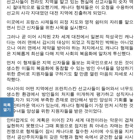
선교사들이 전라도 지역을 맡고 있는 현실에 선교사들의 숫자 역
시 절대적으로 필요했기에, 캐나다 형제들은 이 요청을 수용하여
선교의 사각 지대였던 대전 지역에 진출하게 되었다.
이곳에서 프랑스 사제들의 피정 지도와 영적 쉼터의 자리를 맡으
면서 인근 신자들을 위한 사목을 실시했다.
그러나 곧 이어 시작된 2차 세계 대전에서 일본의 적성국인 캐나
다는 여러 면에서 감시의 대상이 되었고 직접적인 박해는 아니었
으나 여러 면에서 제약을 받아야 하는 처지에서도 캐나다 형제들
은 지혜롭게 최선을 다해 지역 사회의 복음화에 알차게 투신했다.
먼저 이 형제들은 지역 신자들을 돌보는 외국인으로서 모든 것이
생소한 이들의 복음화에 동참할 수 있는 방인 수녀들을 양성하기
위한 준비로 지원자들을 구하기도 할 만큼 열린 마음의 자세로 시
작했다.
아시아의 어떤 지역에선 프란치스칸 선교사들이 들어와서 너무도
생소한 환경에서 방인들의 처지를 미개하게 평가하고 성직자나
수도자가 되기에 부족한 존재로 판단해서 방인 양성의 기회를 놓
목록
친 안타까운 역사가 있는데, 캐나다 형제들이 가장 먼저 시작한 것
열기
이 수녀들 양성을 위한 지원자들을 받은 것이었다.
안타깝게도 이 계획은 이어진 2차 세계 대전이라는 악운이 겹쳐
실현하지 못했으나 그때 회원으로 점지된 최 아녜스 자매는 한국
전쟁으로 형제들이 잠시 캐나다로 철수한 사이에 수도원을 지키
면서 공산주의자들의 갖은 악행과 협박 속에서 굳건한 삶을 사시