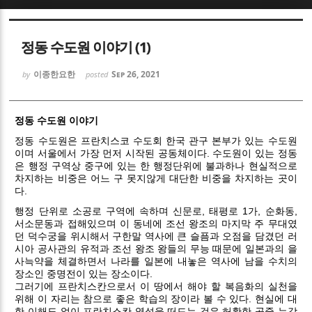
Sketchbook5, 스케치북5
Sketchbook5, 스케치북5
정동 수도원 이야기 (1)
이종한요한
Sep 26, 2021
by
posted
정동 수도원 이야기
Sketchbook5, 스케치북5
Sketchbook5, 스케치북5
정동 수도원은 프란치스코 수도회 한국 관구 본부가 있는 수도원
이며 서울에서 가장 먼저 시작된 공동체이다. 수도원이 있는 정동
은 행정 구역상 중구에 있는 한 행정단위에 불과하나 현실적으로
차지하는 비중은 어느 구 못지않게 대단한 비중을 차지하는 곳이
다.
행정 단위로 소공로 구역에 속하며 신문로, 태평로 1가, 순화동,
서소문동과 접해있으며 이 동네에 조선 왕조의 마지막 주 무대였
던 덕수궁을 위시해서 구한말 역사에 큰 슬픔과 오점을 담겼던 러
시아 공사관의 유적과 조선 왕조 왕들의 무능 때문에 일본과의 을
사늑약을 체결하면서 나라를 일본에 내놓은 역사에 남을 수치의
장소인 중명전이 있는 장소이다.
그러기에 프란치스칸으로서 이 땅에서 해야 할 복음화의 실천을
위해 이 자리는 참으로 좋은 학습의 장이라 볼 수 있다. 현실에 대
한 이해도 없이 프란치스칸 영성을 떠드는 것은 허황한 공중 누각