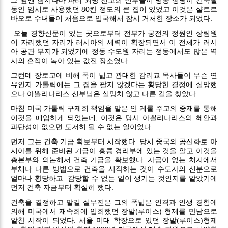
동안 임시로 사용했던 80칸 정도의 큰 집이 있었고 이것은 샬트르
바오로 수녀들이 처음으로 입국해서 잠시 거처한 장소가 되었다.
오늘 경향신문이 있는 곳으로부터 전부가 궁전의 정원인 상림원
이 자리했던 자리가 러시아의 세력이 확장되면서 이 전체가 러시
아 공관 부지가 되었기에 정동 수도원 자리는 정동에서도 많은 역
사의 흔적이 녹아 있는 값진 장소였다.
그런데 장로교에 비해 폭이 넓고 관대한 감리교 목사들이 무슨 연
유인지 가톨릭에는 그 집을 팔지 않겠다는 황당한 결정에 실망했
으나 아뽈리나리스 신부님은 실망치 않고 다른 길을 찾았다.
마침 미국 가톨릭 구제회 책임을 맡은 안 케롤 주교의 중재를 통해
이것을 매입하게 되었는데, 이것은 당시 아뽈리나리스의 혜안과
과단성이 없으면 도저히 될 수 없는 일이었다.
먼저 그는 건축 기금 확보부터 시작했다. 당시 중국의 공산화로 아
시아를 위해 준비된 기금이 홍콩 경리부에 있는 것을 알고 이것을
총본부와 의논해서 건축 기금을 확보했다. 자금이 없는 처지에서
부채나 다른 방법으로 건축을 시작하는 것이 수도자의 신분으로
얼마나 황당하고
감당할 수 없는 일이 생기는 것인지를 알았기에
먼저 건축 자금부터 확실히 했다.
건축을 결정하고 맡길 실무진은 그의 폭넓은 인격과 인생 경험에
의해 미국에서 재속회에 입회했던 장발(루이스) 형제를 만남으로
알찬 시작이 되었다. 서울 미대 학장으로 있던 장발(루이스)형제