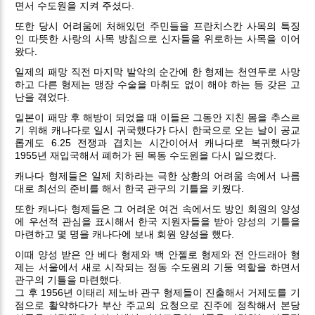
면서 수도원을 지켜 주셨다.
또한 당시 어려움에 처해있던 주민들을 프란치스칸 사목의 특징
인 따뜻한 사랑의 사목 방침으로 신자들을 위로하는 사목을 이어
왔다.
일제의 패망 직전 마지막 발악의 순간에 한 형제는 천연두로 사망
하고 다른 형제는 맹장 수술을 마취도 없이 해야 하는 등 갖은 고
난을 겪었다.
일본이 패망 후 해방이 되었을 때 이들은 그동안 지친 몸을 추스르
기 위해 캐나다로 일시 귀국했다가 다시 한국으로 오는 날이 공교
롭게도 6.25 전쟁과 겹치는 시간이어서 캐나다로 복귀했다가
1955년 재입국해서 폐허가 된 목동 수도원을 다시 일으켰다.
캐나다 형제들은 일제 치하라는 극한 상황의 어려움 속에서 나름
대로 최선의 준비를 해서 한국 관구의 기틀을 키웠다.
또한 캐나다 형제들은 그 어려운 여건 속에서도 방인 회원의 양성
에 우선적 관심을 표시해서 한국 지원자들을 받아 양성의 기틀을
마련하고 몇 명을 캐나다에 보내 회원 양성을 했다.
이때 양성 받은 안 베다 형제와 백 안젤로 형제와 전 안드래아 형
제는 서울에서 새로 시작되는 정동 수도원의 기둥 역할을 하면서
관구의 기틀을 마련했다.
그 후 1956년 이태리 제노바 관구 형제들이 진출해서 거제도를 기
점으로 활약하다가 부산 주교의 요청으로 진주에 정착해서 본당