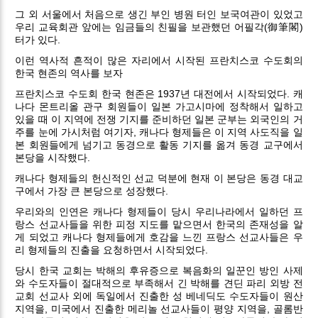
그 외 서울에서 처음으로 생긴 부인 병원 터인 보국여관이 있었고
우리 교육회관 앞에는 임금들의 친필을 보관했던 어필각(御筆閣)
터가 있다.
이런 역사적 흔적이 많은 자리에서 시작된 프란치스코 수도회의
한국 현존의 역사를 보자
프란치스코 수도회 한국 현존은 1937년 대전에서 시작되었다. 캐
나다 몬트리올 관구 회원들이 일본 가고시마에 정착해서 일하고
있을 때 이 지역에 전쟁 기지를 준비하던 일본 군부는 외국인의 거
주를 눈에 가시처럼 여기자, 캐나다 형제들은 이 지역 사도직을 일
본 회원들에게 넘기고 동경으로 활동 기지를 옮겨 동경 교구에서
본당을 시작했다.
캐나다 형제들의 헌신적인 선교 덕분에 현재 이 본당은 동경 대교
구에서 가장 큰 본당으로 성장했다.
우리와의 인연은 캐나다 형제들이 당시 우리나라에서 일하던 프
랑스 선교사들을 위한 피정 지도를 맡으면서 한국의 존재성을 알
게 되었고 캐나다 형제들에게 호감을 느낀 프랑스 선교사들은 우
리 형제들의 진출을 요청하면서 시작되었다.
당시 한국 교회는 박해의 후유증으로 복음화의 일꾼인 방인 사제
와 수도자들이 절대적으로 부족해서 긴 박해를 견딘 파리 외방 전
교회 선교사 외에 독일에서 진출한 성 베네딕도 수도자들이 원산
지역을, 미국에서 진출한 메리놀 선교사들이 평양 지역을, 골롬반