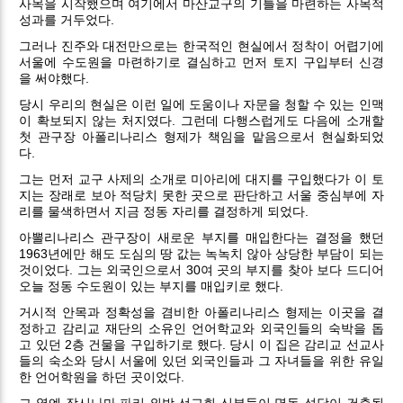
사목을 시작했으며 여기에서 마산교구의 기틀을 마련하는 사목적
성과를 거두었다.
그러나 진주와 대전만으로는 한국적인 현실에서 정착이 어렵기에
서울에 수도원을 마련하기로 결심하고 먼저 토지 구입부터 신경
을 써야했다.
당시 우리의 현실은 이런 일에 도움이나 자문을 청할 수 있는 인맥
이 확보되지 않는 처지였다. 그런데 다행스럽게도 다음에 소개할
첫 관구장 아폴리나리스 형제가 책임을 맡음으로서 현실화되었
다.
그는 먼저 교구 사제의 소개로 미아리에 대지를 구입했다가 이 토
지는 장래로 보아 적당치 못한 곳으로 판단하고 서울 중심부에 자
리를 물색하면서 지금 정동 자리를 결정하게 되었다.
아뽈리나리스 관구장이 새로운 부지를 매입한다는 결정을 했던
1963년에만 해도 도심의 땅 값는 녹녹치 않아 상당한 부담이 되는
것이었다. 그는 외국인으로서 30여 곳의 부지를 찾아 보다 드디어
오늘 정동 수도원이 있는 부지를 매입키로 했다.
거시적 안목과 정확성을 겸비한 아폴리나리스 형제는 이곳을 결
정하고 감리교 재단의 소유인 언어학교와 외국인들의 숙박을 돕
고 있던 2층 건물을 구입하기로 했다. 당시 이 집은 감리교 선교사
들의 숙소와 당시 서울에 있던 외국인들과 그 자녀들을 위한 유일
한 언어학원을 하던 곳이었다.
그 옆엔 잠시나마 파리 외방 선교회 신부들이 명동 성당이 건축될