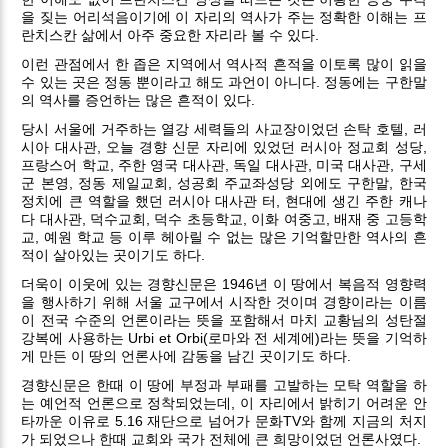
을 짖는 어리석음이기에 이 자리의 역사가 주는 정확한 이해는 프
란치스칸 삶에서 아주 중요한 자리라 볼 수 있다.
이런 관점에서 한 좁은 지역에서 역사적 흔적을 이토록 많이 읽을
수 있는 곳은 정동 뿐이라고 해도 과언이 아니다. 정동에는 구한말
의 역사를 증언하는 많은 흔적이 있다.
당시 서울에 거주하는 열강 세력들의 사교장이었던 손탁 호텔, 러
시아 대사관, 오늘 경향 신문 자리에 있었던 러시아 정교회 성당,
프랑스어 학교, 주한 영국 대사관, 독일 대사관, 미국 대사관, 구세
군 본영, 정동 제일교회, 성공회 주교좌성당 외에도 구한말, 한국
정치에 큰 역할을 했던 러시아 대사관 터, 현대에 생긴 주한 캐나
다 대사관, 덕수교회, 덕수 초등학교, 이화 여중고, 배재 중 고등학
교, 예원 학교 등 이루 헤아릴 수 없는 많은 기억할만한 역사의 흔
적이 살아있는 곳이기도 하다.
더욱이 이웃에 있는 경향신문은 1946년 이 땅에서 복음적 영향력
을 행사하기 위해 서울 교구에서 시작한 것이며 경향이라는 이름
이 전국 수준의 언론이라는 뜻을 포함해서 마치 교황님의 성탄절
강복에 사용하는 Urbi et Orbi(로마와 전 세계에)라는 뜻을 기억하
게 만든 이 땅의 언론사에 감동을 남긴 곳이기도 하다.
경향신문은 한때 이 땅에 부정과 부패를 고발하는 모탁 역할을 하
는 예언적 언론으로 정착되었는데, 이 자리에서 밝히기 어려운 안
타까운 이유로 5.16 재단으로 넘어가 문화TV와 함께 지금의 처지
가 되었으나 한때 교회와 국가 전체에 큰 희망이었던 언론사였다.