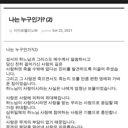
Sketchbook5, 스케치북5
Sketchbook5, 스케치북5
나는 누구인가? (2)
이마르첼리노M
Sep 22, 2021
by
posted
나는 누구인가?(2)
Sketchbook5, 스케치북5
Sketchbook5, 스케치북5
성서의 하느님과 그리스도 예수께서 말씀하시고
당신 친히 걸어가신 사랑의 길은
사랑하면 죽을 수밖에 없다는 진리를 발견하도록 이끌어 주셨습
.
니다
그리고 그 사랑은 죽으면서도 죽는지 모를 만큼 편한 멍에와 가벼
.
운 짐이었습니다
.
하느님이 사랑이시라는 사실은 나에게 엄청난 보물이었습니다
.
사랑은 사랑에 의하여 위대해집니다
하느님이 사랑이시라면 사랑을 받는 우리는 사랑으로 응답할 때
.
가장 위대합니다
삼위일체의 하느님 사랑에 참여하는 사랑은 기쁨으로 충만합니
.
다
.
사랑은 무게의 부담이 없기 때문입니다
.
무게의 부담을 덜어낸 사랑은 자유롭습니다