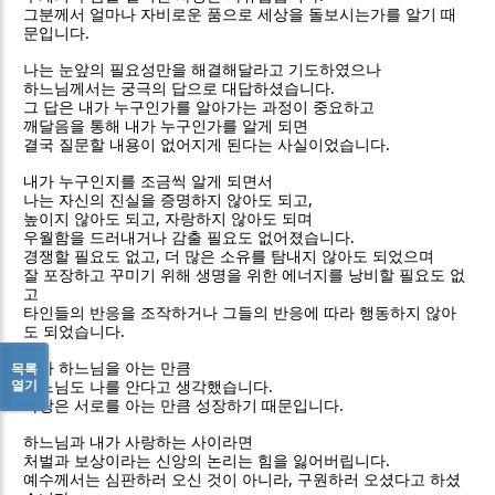
그분께서 얼마나 자비로운 품으로 세상을 돌보시는가를 알기 때
.
문입니다
나는 눈앞의 필요성만을 해결해달라고 기도하였으나
.
하느님께서는 궁극의 답으로 대답하셨습니다
그 답은 내가 누구인가를 알아가는 과정이 중요하고
깨달음을 통해 내가 누구인가를 알게 되면
.
결국 질문할 내용이 없어지게 된다는 사실이었습니다
내가 누구인지를 조금씩 알게 되면서
,
나는 자신의 진실을 증명하지 않아도 되고
,
높이지 않아도 되고
자랑하지 않아도 되며
.
우월함을 드러내거나 감출 필요도 없어졌습니다
,
경쟁할 필요도 없고
더 많은 소유를 탐내지 않아도 되었으며
잘 포장하고 꾸미기 위해 생명을 위한 에너지를 낭비할 필요도 없
고
타인들의 반응을 조작하거나 그들의 반응에 따라 행동하지 않아
.
도 되었습니다
목록
내가 하느님을 아는 만큼
.
열기
하느님도 나를 안다고 생각했습니다
.
사랑은 서로를 아는 만큼 성장하기 때문입니다
하느님과 내가 사랑하는 사이라면
.
처벌과 보상이라는 신앙의 논리는 힘을 잃어버립니다
,
예수께서는 심판하러 오신 것이 아니라
구원하러 오셨다고 하셨