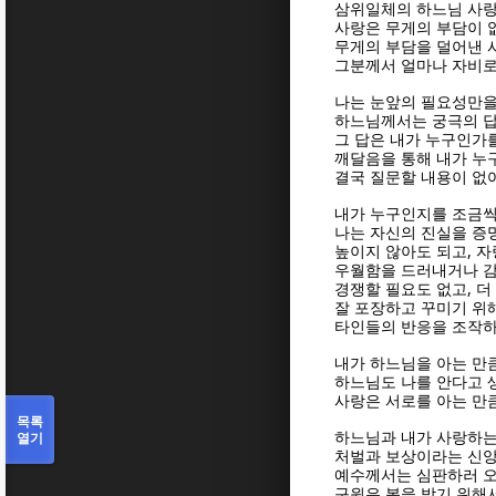
삼위일체의 하느님 사
사랑은 무게의 부담이 
무게의 부담을 덜어낸
그분께서 얼마나 자비로
나는 눈앞의 필요성만
하느님께서는 궁극의 
그 답은 내가 누구인가
깨달음을 통해 내가 누
결국 질문할 내용이 없
내가 누구인지를 조금씩
나는 자신의 진실을 증
,
높이지 않아도 되고
자
우월함을 드러내거나 
,
경쟁할 필요도 없고
더
잘 포장하고 꾸미기 위
타인들의 반응을 조작하
내가 하느님을 아는 만
하느님도 나를 안다고
사랑은 서로를 아는 만
목록
열기
하느님과 내가 사랑하
처벌과 보상이라는 신앙
예수께서는 심판하러 오
구원은 복을 받기 위해