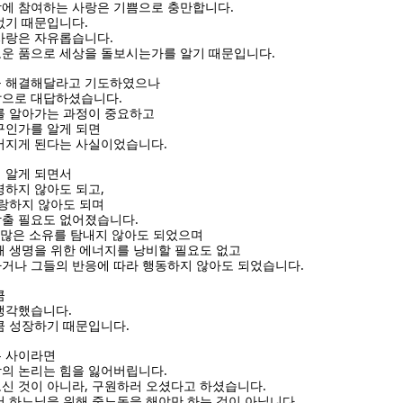
.
랑에 참여하는 사랑은 기쁨으로 충만합니다
.
없기 때문입니다
.
 사랑은 자유롭습니다
.
운 품으로 세상을 돌보시는가를 알기 때문입니다
을 해결해달라고 기도하였으나
.
답으로 대답하셨습니다
를 알아가는 과정이 중요하고
구인가를 알게 되면
.
어지게 된다는 사실이었습니다
 알게 되면서
,
명하지 않아도 되고
랑하지 않아도 되며
.
감출 필요도 없어졌습니다
 많은 소유를 탐내지 않아도 되었으며
해 생명을 위한 에너지를 낭비할 필요도 없고
.
거나 그들의 반응에 따라 행동하지 않아도 되었습니다
큼
.
 생각했습니다
.
큼 성장하기 때문입니다
는 사이라면
.
의 논리는 힘을 잃어버립니다
,
.
신 것이 아니라
구원하러 오셨다고 하셨습니다
.
서 하느님을 위해 중노동을 해야만 하는 것이 아닙니다