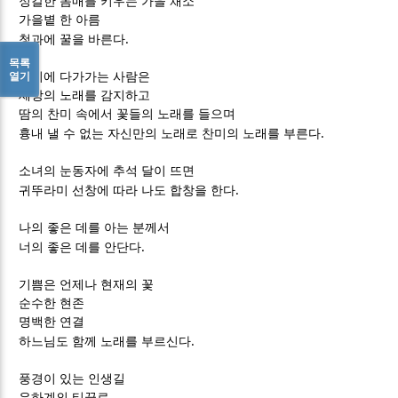
정갈한 몸매를 키우는 가을 채소
가을볕 한 아름
.
청과에 꿀을 바른다
목록
열기
신비에 다가가는 사람은
세상의 노래를 감지하고
땀의 찬미 속에서 꽃들의 노래를 들으며
.
흉내 낼 수 없는 자신만의 노래로 찬미의 노래를 부른다
소녀의 눈동자에 추석 달이 뜨면
.
귀뚜라미 선창에 따라 나도 합창을 한다
나의 좋은 데를 아는 분께서
.
너의 좋은 데를 안단다
기쁨은 언제나 현재의 꽃
순수한 현존
명백한 연결
.
하느님도 함께 노래를 부르신다
풍경이 있는 인생길
은하계의 티끌로