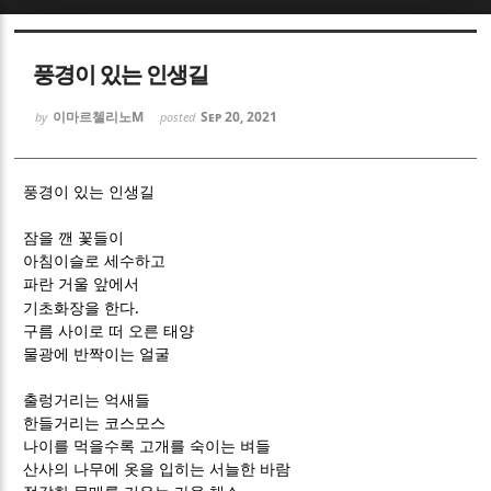
Sketchbook5, 스케치북5
Sketchbook5, 스케치북5
풍경이 있는 인생길
이마르첼리노M
Sep 20, 2021
by
posted
풍경이 있는 인생길
Sketchbook5, 스케치북5
Sketchbook5, 스케치북5
잠을 깬 꽃들이
아침이슬로 세수하고
파란 거울 앞에서
.
기초화장을 한다
구름 사이로 떠 오른 태양
물광에 반짝이는 얼굴
출렁거리는 억새들
한들거리는 코스모스
나이를 먹을수록 고개를 숙이는 벼들
산사의 나무에 옷을 입히는 서늘한 바람