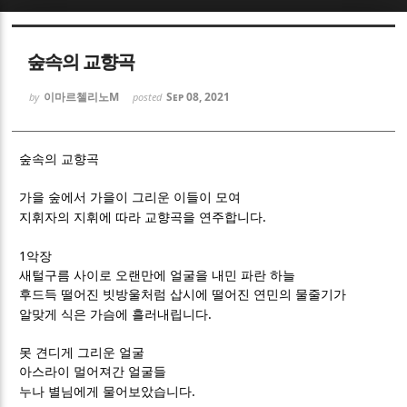
Sketchbook5, 스케치북5
Sketchbook5, 스케치북5
숲속의 교향곡
이마르첼리노M
Sep 08, 2021
by
posted
숲속의 교향곡
Sketchbook5, 스케치북5
Sketchbook5, 스케치북5
가을 숲에서 가을이 그리운 이들이 모여
.
지휘자의 지휘에 따라 교향곡을 연주합니다
1
악장
새털구름 사이로 오랜만에 얼굴을 내민 파란 하늘
후드득 떨어진 빗방울처럼 삽시에 떨어진 연민의 물줄기가
.
알맞게 식은 가슴에 흘러내립니다
못 견디게 그리운 얼굴
아스라이 멀어져간 얼굴들
.
누나 별님에게 물어보았습니다