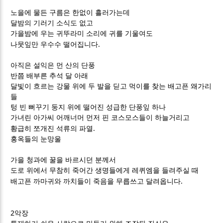
노을에 물든 구름은 한없이 흘러가는데
달밤의 기러기 소식도 없고
가을밤에 우는 귀뚜라미 소리에 귀를 기울여도
.
나뭇잎만 우수수 떨어집니다
아직은 설익은 먼 산의 단풍
반쯤 배부른 추석 달 아래
달빛이 흐르는 강물 위에 두 발을 딛고 먹이를 찾는 배고픈 왜가리
들
텅 빈 뻐꾸기 둥지 위에 떨어진 성급한 단풍잎 하나
가녀린 아가씨 어깨너머 먼저 핀 코스모스들이 하늘거리고
.
황급히 쪼개진 석류의 파열
홍옥들의 눈망울
가을 청과에 꿀을 바르시던 분께서
도로 위에서 무참히 죽어간 생명들에게 레퀴엠을 들려주실 때
.
배고픈 까마귀와 까치들이 죽음을 무릅쓰고 달려옵니다
2
악장