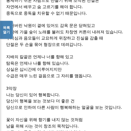
통제하기 쉬운 사람으로 만들기 위해 조작된 진실은
.
자연에서 배우고 숨 고르기를 해야 합니다
.
중독으로 중독을 치유할 수 없기 때문입니다
잃어버린 낙원이 곁에 있어도 감옥 문은 닫혀있고
목록
.
열기
창밖에 가을 숲이 노래를 불러도 차창엔 커튼이 내려져 있습니다
수치심과 음모들이 교묘하게 위장하고 진실을 감출 때
.
단절은 두 손을 묶어 형장으로 데려갑니다
지배의 칼끝은 언제나 너를 향해 있고
.
탐욕은 언제나 나를 향해 있습니다
상실은 삽시간에 이루어지지만
.
수급은 매우 느린 걸음으로 그 자리를 맴돕니다
3
악장
.
나는 당신이 있어 행복합니다
당신이 행복을 보는 것보다 더 좋은 건
.
당신으로 인하여 다른 사람이 행복해하는 얼굴을 보는 것입니다
꽃이 자신을 위해 향기를 내지 않는 것처럼
.
남을 위해 사는 것이 창조의 목적입니다