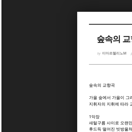
Sketchbook
Sketchbook
숲속의 
이마르첼리노M
by
Sketchbook
Sketchbook
숲속의 교향곡
가을 숲에서 가을이 그
지휘자의 지휘에 따라
1
악장
새털구름 사이로 오랜만
후드득 떨어진 빗방울처