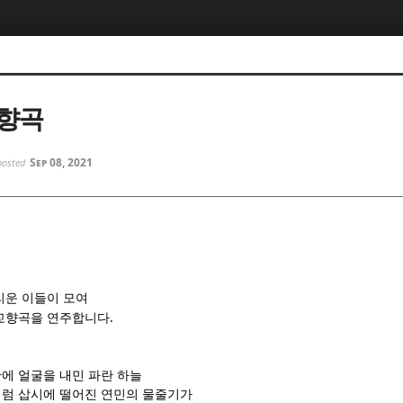
5, 스케치북5
5, 스케치북5
교향곡
Sep 08, 2021
posted
5, 스케치북5
5, 스케치북5
리운 이들이 모여
.
 교향곡을 연주합니다
에 얼굴을 내민 파란 하늘
럼 삽시에 떨어진 연민의 물줄기가