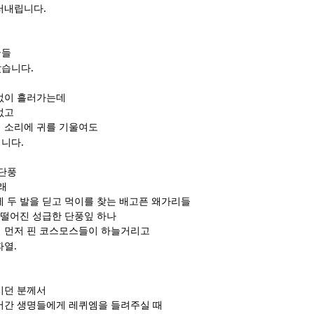
.
흘러내립니다
굴들
.
았습니다
없이 흘러가는데
없고
 소리에 귀를 기울여도
.
집니다
 단풍
래
에 두 발을 딛고 먹이를 찾는 배고픈 왜가리들
 떨어진 성급한 단풍잎 하나
 먼저 핀 코스모스들이 하늘거리고
.
파열
시던 분께서
어간 생명들에게 레퀴엠을 들려주실 때