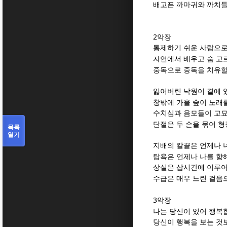
배고픈 까마귀와 까치
2
악장
통제하기 쉬운 사람으로
자연에서 배우고 숨 고
중독으로 중독을 치유할
잃어버린 낙원이 곁에 
창밖에 가을 숲이 노래
수치심과 음모들이 교묘
단절은 두 손을 묶어 
목록
열기
지배의 칼끝은 언제나 
탐욕은 언제나 나를 향
상실은 삽시간에 이루
수급은 매우 느린 걸음
3
악장
나는 당신이 있어 행복
당신이 행복을 보는 것보