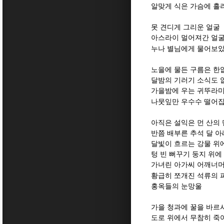
알맞게 식은 가슴에 
못 견디게 그리운 얼굴
아스라이 멀어져간 얼
누나 별님에게 물어보
노을에 물든 구름은 한
달밤의 기러기 소식도 
가을밤에 우는 귀뚜라미
나뭇잎만 우수수 떨어
아직은 설익은 먼 산의
반쯤 배부른 추석 달 아
달빛이 흐르는 강물 위
텅 빈 뻐꾸기 둥지 위에
가녀린 아가씨 어깨너머
황급히 쪼개진 석류의 
홍옥들의 눈망울
가을 청과에 꿀을 바르
도로 위에서 무참히 죽