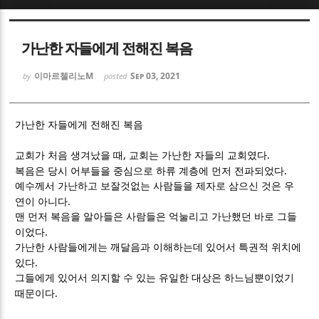
Sketchbook5, 스케치북5
Sketchbook5, 스케치북5
가난한 자들에게 전해진 복음
이마르첼리노M
Sep 03, 2021
by
posted
가난한 자들에게 전해진 복음
Sketchbook5, 스케치북5
Sketchbook5, 스케치북5
,
.
교회가 처음 생겨났을 때
교회는 가난한 자들의 교회였다
.
복음은 당시 어부들을 중심으로 하류 계층에 먼저 전파되었다
예수께서 가난하고 보잘것없는 사람들을 제자로 삼으신 것은 우
.
연이 아니다
맨 먼저 복음을 알아들은 사람들은 억눌리고 가난했던 바로 그들
.
이었다
가난한 사람들에게는 깨달음과 이해하는데 있어서 특권적 위치에
.
있다
그들에게 있어서 의지할 수 있는 유일한 대상은 하느님뿐이었기
.
때문이다