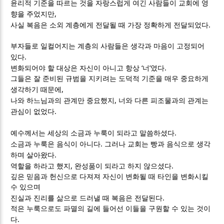
윤리적 기준을 따르는 것을 자랑스럽게 여긴 사람들이 교회에 영
,
향을 주었지만
.
사실 복음은 소외 계층에게 전달될 때 가장 정확하게 전달되었다
부자들로 일컬어지는 계층의 사람들은 생각과 마음이 고정되어
.
있다
‘
’
.
변화되어야 할 대상은 자신이 아니고 항상
너
였다
그들은 잘 준비된 규범을 지키려는 도덕적 기준을 매우 중요하게
,
생각하기 때문에
,
나와 하느님과의 관계만 중요했지
너와 다른 피조물과의 관계는
.
관심이 없었다
.
예수께서는 세상의 소금과 누룩이 되라고 말씀하셨다
.
소금과 누룩은 음식이 아니다
그러나 교회는 빵과 음식으로 생각
.
하며 살아왔다
,
.
역할을 하라고 했지
완성품이 되라고 하지 않으셨다
깊은 믿음과 헌신으로 다져져 자신이 변화될 때 타인을 변화시킬
수 있으며
.
진실과 진리를 삶으로 드러낼 때 복음은 전달된다
적은 누룩으로도 파멸의 길에 들어선 이들을 구원할 수 있는 것이
.
다