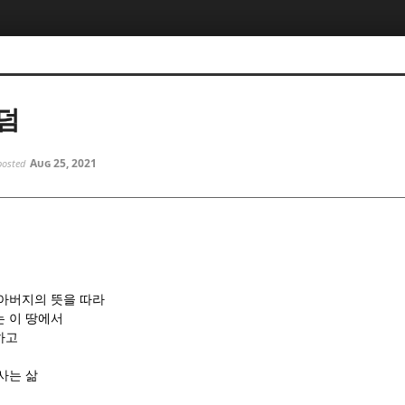
5, 스케치북5
5, 스케치북5
덤
Aug 25, 2021
posted
5, 스케치북5
5, 스케치북5
 아버지의 뜻을 따라
는 이 땅에서
하고
사는 삶