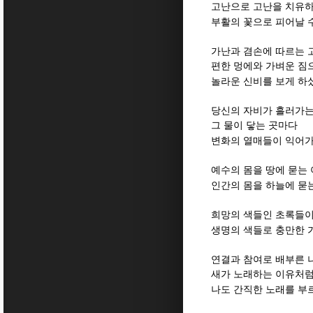
고난으로 고난을 치유하
부활의 꽃으로 피어날 
가난과 겸손에 따르는 
편한 멍에와 가벼운 짐
놀라운 신비를 보게 하
당신의 자비가 흘러가는
그 물이 닿는 곳마다
변화의 열매들이 익어
예수의 몸을 땅에 묻는
인간의 몸을 하늘에 묻
희망의 색들인 초록들
생명의 색들로 충만한 
연결과 참여로 배부른 
새가 노래하는 이유처
나도 간직한 노래를 부