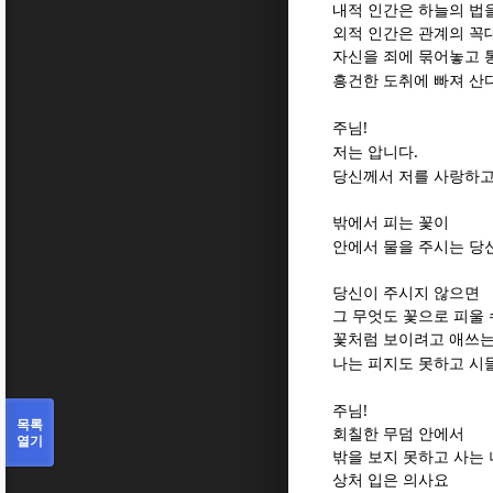
내적 인간은 하늘의 법
외적 인간은 관계의 꼭
자신을 죄에 묶어놓고 
흥건한 도취에 빠져 산
!
주님
.
저는 압니다
당신께서 저를 사랑하고
밖에서 피는 꽃이
안에서 물을 주시는 당
당신이 주시지 않으면
그 무엇도 꽃으로 피울 
꽃처럼 보이려고 애쓰는
나는 피지도 못하고 시
!
주님
목록
회칠한 무덤 안에서
열기
밖을 보지 못하고 사는
상처 입은 의사요