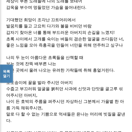
세상이 부른 노래들에 나의 노래를 보태어
.
감옥을 부수며 멍들었던 가슴을 쓸어내린다
기대했던 희망이 조각난 끄트머리에서
발꿈치를 들고 고요히 다가와 볼을 비비던 바람
!
갑자기 찾아온 너를 통해 부드러운 아버지의 손길을 느꼈지
,
초록 사이에서 고개를 숙이는 벼들의 겸손한 얼굴을 쓰다듬던 너
좋은 느낌을 모아 즉흥곡을 만들어 너만을 위해 연주하고 싶구나
나의 두 눈이 아름다운 초록들을 산책할 때
보는 것에 잔뜩 배부른 나는
.
깊은 곳에서 울려 나오는 유려한 가락들에 취해 흥얼거린다
목록
열기
포도송이에 꿀을 발라 주시던 아버지
수줍고 부끄러워 얼굴을 붉히던 사과에 신맛과 단맛을 골고루 섞
,
어주시던 아버지
나이 든 호박의 주름을 펴주시던 자상하신 그분께서 가을볕 한 아
,
름 가득 채워주시면
말로 다 할 수 없는 기쁨으로 억새들은 윤나는 머리에 빗질을 끝낸
.
다