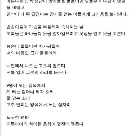
아름다운 신적 섬광이 밤하늘을 물들이면 별들은 하나같이 얼굴
을 내밀고
.
만삭이 다 된 달덩이는 강가를 걷는 이들에게 그리움을 불러낸다
밤송이들이 가슴을 부풀리며 속삭이는 날
.
초록들은 하나둘씩 옷을 갈아입으려고 옷장을 열고 옷을 고른다
봉숭아 물들이던 아가씨들아
.
너의 마음도 곱게 물들여라
내면에서 나오는 고요의 멜로디
.
귀를 열어 그분의 소리를 듣는다
9
월이 오는 길목에서
깨 터는 할머니 타작 소리
풀 깎는 소리
고추 말리는 멍석에서 노는 잠자리
느긋한 평화
.
귀뚜라미의 청아한 음성이 귓전에 맴돈다