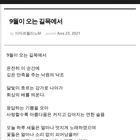
Sketchbook5, 스케치북5
Sketchbook5, 스케치북5
9월이 오는 길목에서
이마르첼리노M
Aug 23, 2021
by
posted
9
월이 오는 길목에서
Sketchbook5, 스케치북5
Sketchbook5, 스케치북5
온전히 이 순간에
깊은 만족을 주는 낙원의 낙조
달빛이 흐르는 강가로 나아가
.
회상의 배를 띄운다
응답하는 기쁨을 모아
사랑할수록 아름다움은 커지고 깊어지는 연한 슬픔
오늘 하루 새들은 얼마나 멋지게 노래하였으며
!
꽃들은 얼마나 소리 없이 피어났을까