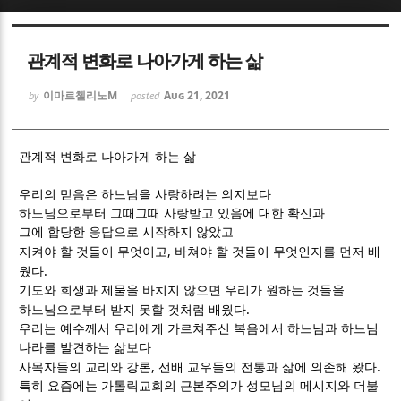
Sketchbook5, 스케치북5
Sketchbook5, 스케치북5
관계적 변화로 나아가게 하는 삶
이마르첼리노M
Aug 21, 2021
by
posted
관계적 변화로 나아가게 하는 삶
Sketchbook5, 스케치북5
Sketchbook5, 스케치북5
우리의 믿음은 하느님을 사랑하려는 의지보다
하느님으로부터 그때그때 사랑받고 있음에 대한 확신과
그에 합당한 응답으로 시작하지 않았고
,
지켜야 할 것들이 무엇이고
바쳐야 할 것들이 무엇인지를 먼저 배
.
웠다
기도와 희생과 제물을 바치지 않으면 우리가 원하는 것들을
.
하느님으로부터 받지 못할 것처럼 배웠다
우리는 예수께서 우리에게 가르쳐주신 복음에서 하느님과 하느님
나라를 발견하는 삶보다
,
.
사목자들의 교리와 강론
선배 교우들의 전통과 삶에 의존해 왔다
특히 요즘에는 가톨릭교회의 근본주의가 성모님의 메시지와 더불