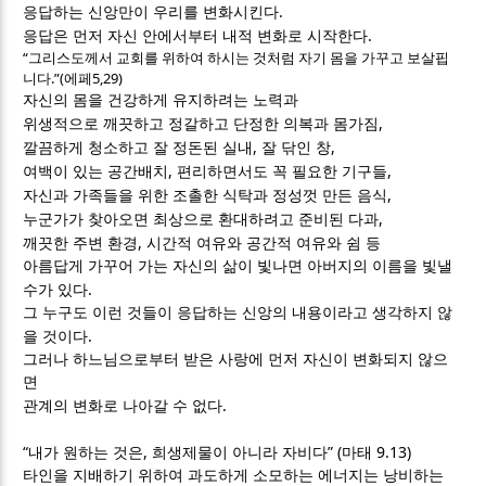
.
응답하는 신앙만이 우리를 변화시킨다
.
응답은 먼저 자신 안에서부터 내적 변화로 시작한다
“
그리스도께서 교회를 위하여 하시는 것처럼 자기 몸을 가꾸고 보살핍
.”(
5,29)
니다
에페
자신의 몸을 건강하게 유지하려는 노력과
,
위생적으로 깨끗하고 정갈하고 단정한 의복과 몸가짐
,
,
깔끔하게 청소하고 잘 정돈된 실내
잘 닦인 창
,
,
여백이 있는 공간배치
편리하면서도 꼭 필요한 기구들
,
자신과 가족들을 위한 조촐한 식탁과 정성껏 만든 음식
,
누군가가 찾아오면 최상으로 환대하려고 준비된 다과
,
깨끗한 주변 환경
시간적 여유와 공간적 여유와 쉼 등
아름답게 가꾸어 가는 자신의 삶이 빛나면 아버지의 이름을 빛낼
.
수가 있다
그 누구도 이런 것들이 응답하는 신앙의 내용이라고 생각하지 않
.
을 것이다
그러나 하느님으로부터 받은 사랑에 먼저 자신이 변화되지 않으
면
.
관계의 변화로 나아갈 수 없다
“
,
” (
9.13)
내가 원하는 것은
희생제물이 아니라 자비다
마태
타인을 지배하기 위하여 과도하게 소모하는 에너지는 낭비하는