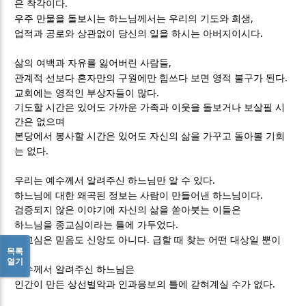
.
은 착각이다
,
우주 만물을 돌보시는 하느님께서는 우리의 기도와 희생
.
업적과 공로와 상관없이 당신의 일을 하시는 아버지이시다
,
삶의 여백과 자유를 잃어버린 사람들
.
관계적 선보다 혼자만의 구원에만 힘쓰다 보면 영적 불구가 된다
.
교회에는 영적인 부상자들이 많다
기도할 시간은 있어도 가까운 가족과 이웃을 돌보거나 보살필 시
간은 없으며
본당에서 봉사할 시간은 있어도 자신의 삶을 가꾸고 돌아볼 기회
.
는 없다
.
우리는 예수께서 알려주신 하느님만 알 수 있다
.
하느님에 대한 왜곡된 정보는 사람이 만들어낸 하느님이다
검증되지 않은 이야기에 자신의 삶을 쏟아붓는 이들은
.
하느님을 종교심이라는 틀에 가두었다
.
종교심은 믿음도 신앙도 아니다
급할 때 찾는 어떤 대상일 뿐이
목록
.
다
열기
예수께서 알려주신 하느님은
.
인간이 만든 상선벌악과 인과응보의 틀에 갇혀계실 수가 없다