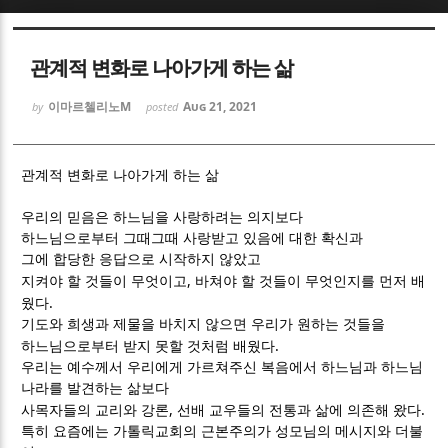
Sketchbook5, 스케치북5
Sketchbook5, 스케치북5
관계적 변화로 나아가게 하는 삶
이마르첼리노M
Aug 21, 2021
by
posted
관계적 변화로 나아가게 하는 삶
Sketchbook5, 스케치북5
Sketchbook5, 스케치북5
우리의 믿음은 하느님을 사랑하려는 의지보다
하느님으로부터 그때그때 사랑받고 있음에 대한 확신과
그에 합당한 응답으로 시작하지 않았고
,
지켜야 할 것들이 무엇이고
바쳐야 할 것들이 무엇인지를 먼저 배
.
웠다
기도와 희생과 제물을 바치지 않으면 우리가 원하는 것들을
.
하느님으로부터 받지 못할 것처럼 배웠다
우리는 예수께서 우리에게 가르쳐주신 복음에서 하느님과 하느님
나라를 발견하는 삶보다
,
.
사목자들의 교리와 강론
선배 교우들의 전통과 삶에 의존해 왔다
특히 요즘에는 가톨릭교회의 근본주의가 성모님의 메시지와 더불