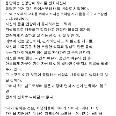
.
응답하는 신앙만이 우리를 변화시킨다
.
응답은 먼저 자신 안에서부터 내적 변화로 시작한다
“
그리스도께서 교회를 위하여 하시는 것처럼 자기 몸을 가꾸고 보살핍
.”(
5,29)
니다
에페
자신의 몸을 건강하게 유지하려는 노력과
,
위생적으로 깨끗하고 정갈하고 단정한 의복과 몸가짐
,
,
깔끔하게 청소하고 잘 정돈된 실내
잘 닦인 창
,
,
여백이 있는 공간배치
편리하면서도 꼭 필요한 기구들
,
자신과 가족들을 위한 조촐한 식탁과 정성껏 만든 음식
,
누군가가 찾아오면 최상으로 환대하려고 준비된 다과
,
깨끗한 주변 환경
시간적 여유와 공간적 여유와 쉼 등
아름답게 가꾸어 가는 자신의 삶이 빛나면 아버지의 이름을 빛낼
.
수가 있다
그 누구도 이런 것들이 응답하는 신앙의 내용이라고 생각하지 않
.
을 것이다
그러나 하느님으로부터 받은 사랑에 먼저 자신이 변화되지 않으
면
.
관계의 변화로 나아갈 수 없다
“
,
” (
9.13)
내가 원하는 것은
희생제물이 아니라 자비다
마태
타인을 지배하기 위하여 과도하게 소모하는 에너지는 낭비하는