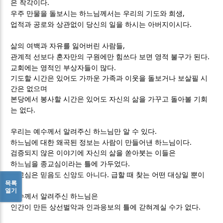
.
은 착각이다
,
우주 만물을 돌보시는 하느님께서는 우리의 기도와 희생
.
업적과 공로와 상관없이 당신의 일을 하시는 아버지이시다
,
삶의 여백과 자유를 잃어버린 사람들
.
관계적 선보다 혼자만의 구원에만 힘쓰다 보면 영적 불구가 된다
.
교회에는 영적인 부상자들이 많다
기도할 시간은 있어도 가까운 가족과 이웃을 돌보거나 보살필 시
간은 없으며
본당에서 봉사할 시간은 있어도 자신의 삶을 가꾸고 돌아볼 기회
.
는 없다
.
우리는 예수께서 알려주신 하느님만 알 수 있다
.
하느님에 대한 왜곡된 정보는 사람이 만들어낸 하느님이다
검증되지 않은 이야기에 자신의 삶을 쏟아붓는 이들은
.
하느님을 종교심이라는 틀에 가두었다
.
종교심은 믿음도 신앙도 아니다
급할 때 찾는 어떤 대상일 뿐이
목록
.
다
열기
예수께서 알려주신 하느님은
.
인간이 만든 상선벌악과 인과응보의 틀에 갇혀계실 수가 없다