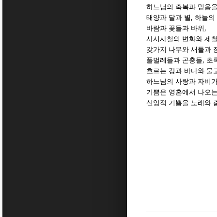
하느님의 축복과 믿음을
,
태양과 달과 별
하늘의 
,
바람과 꽃들과 바위
사시사철의 변화와 제철
갖가지 나무와 새들과 
,
풀벌레들과 곤충들
초
흐르는 강과 바다와 물
하느님의 사랑과 자비가
기쁨은 영혼에서 나오는
신앙적 기쁨을 노래와 