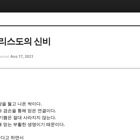
5, 스케치북5
5, 스케치북5
리스도의 신비
Aug 17, 2021
posted
5, 스케치북5
5, 스케치북5
비
.
땅을 뚫고 나온 싹이다
.
과 겸손을 통해 얻은 연결이다
.
 기쁨은 절대 사라지지 않는다
.
해 얻는 부활한 생명이기 때문이다
한다고 하면서