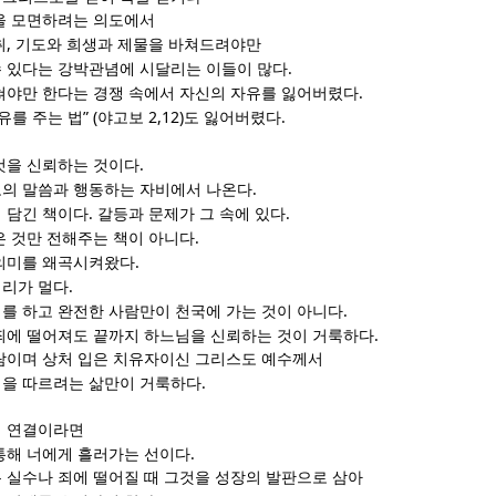
을 모면하려는 의도에서
,
취
기도와 희생과 제물을 바쳐드려야만
.
 있다는 강박관념에 시달리는 이들이 많다
.
쳐야만 한다는 경쟁 속에서 자신의 자유를 잃어버렸다
” (
2,12)
.
유를 주는 법
야고보
도 잃어버렸다
.
것을 신뢰하는 것이다
.
의 말씀과 행동하는 자비에서 나온다
.
.
 담긴 책이다
갈등과 문제가 그 속에 있다
.
은 것만 전해주는 책이 아니다
.
 의미를 왜곡시켜왔다
.
거리가 멀다
.
를 하고 완전한 사람만이 천국에 가는 것이 아니다
.
죄에 떨어져도 끝까지 하느님을 신뢰하는 것이 거룩하다
람이며 상처 입은 치유자이신 그리스도 예수께서
.
을 따르려는 삶만이 거룩하다
의 연결이라면
.
통해 너에게 흘러가는 선이다
 실수나 죄에 떨어질 때 그것을 성장의 발판으로 삼아