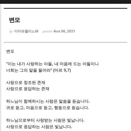
Sketchbook5, 스케치북5
Sketchbook5, 스케치북5
변모
이마르첼리노M
Aug 06, 2021
by
posted
변모
Sketchbook5, 스케치북5
Sketchbook5, 스케치북5
“
,
이는 내가 사랑하는 아들
내 마음에 드는 아들이니
” (
9,7)
너희는 그의 말을 들어라
마르
사랑으로 창조된 존재
사랑으로 응답하는 존재
.
하느님이 함께하시는 사람은 말씀을 듣습니다
,
,
.
귀로 듣고
마음으로 듣고
행동으로 듣습니다
.
하느님으로부터 사랑받는 사람은 빛납니다
.
사랑으로 응답하는 사람은 빛납니다