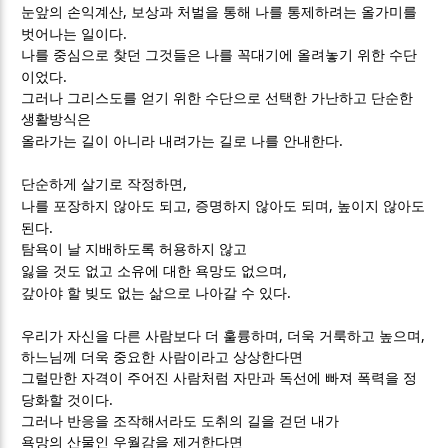
,
눈앞의 손익계산
보상과 처벌을 통해 나를 통제하려는 올가미를
.
벗어나는 일이다
나를 중심으로 찾던 그것들은 나를 꼭대기에 올려놓기 위한 수단
.
이었다
그러나 그리스도를 얻기 위한 수단으로 선택한 가난하고 단순한
생활방식은
.
올라가는 길이 아니라 내려가는 길로 나를 안내한다
,
단순하게 살기로 작정하면
,
,
나를 포장하지 않아도 되고
증명하지 않아도 되며
높이지 않아도
.
된다
탐욕이 날 지배하도록 허용하지 않고
,
잃을 것도 없고 소유에 대한 욕망도 없으며
.
갚아야 할 빚도 없는 삶으로 나아갈 수 있다
,
,
우리가 자신을 다른 사람보다 더 훌륭하며
더욱 거룩하고 높으며
하느님께 더욱 중요한 사람이라고 상상한다면
그럴만한 자격이 주어진 사람처럼 자만과 독선에 빠져 폭력을 정
.
당화할 것이다
그러나 반응을 조작해서라도 도취의 길을 걷던 내가
욕망의 산물인 우월감을 제거한다면