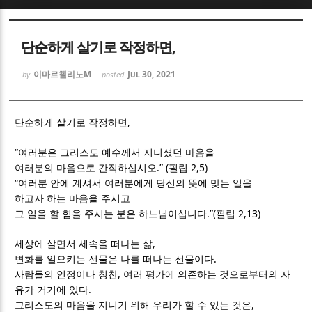
Sketchbook5, 스케치북5
Sketchbook5, 스케치북5
단순하게 살기로 작정하면,
이마르첼리노M
Jul 30, 2021
by
posted
,
단순하게 살기로 작정하면
Sketchbook5, 스케치북5
Sketchbook5, 스케치북5
“
여러분은 그리스도 예수께서 지니셨던 마음을
.” (
2,5)
여러분의 마음으로 간직하십시오
필립
“
여러분 안에 계셔서 여러분에게 당신의 뜻에 맞는 일을
하고자 하는 마음을 주시고
.”(
2,13)
그 일을 할 힘을 주시는 분은 하느님이십니다
필립
,
세상에 살면서 세속을 떠나는 삶
.
변화를 일으키는 선물은 나를 떠나는 선물이다
,
사람들의 인정이나 칭찬
여러 평가에 의존하는 것으로부터의 자
.
유가 거기에 있다
,
그리스도의 마음을 지니기 위해 우리가 할 수 있는 것은