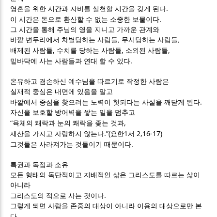
.
영혼을 위한 시간과 자비를 실천할 시간을 갖게 된다
.
이 시간은 돈으로 환산할 수 없는 소중한 보물이다
그 시간을 통해 주님의 영을 지니고 가까운 관계와
바깥 변두리에서
차별당하는 사람들
,
무시당하는 사람들
,
,
,
,
배제된 사람들
수치를 당하는 사람들
소외된 사람들
.
밑바닥에 사는 사람들과 연대 할 수 있다
온유하고 겸손하신 예수님을 따르기로 작정한 사람은
실재적 중심은 내면에 있음을 알고
.
바깥에서 중심을 찾으려는 노력이 헛되다는 사실을 깨닫게 된다
자신을 보호할 방어벽을 쌓는 일을 멈추고
“
,
육체의 쾌락과 눈의 쾌락을 좇는 것과
.”(
1
2,16-17)
재산을 가지고 자랑하지 않는다
요한
서
.
그것들은 사라져가는 것들이기 때문이다
특권과 독점과 소유
모든 형태의 독단적이고 지배적인 삶은 그리스도를 따르는 삶이
아니라
.
그리스도의 적으로 사는 것이다
그렇게 되면 사람을 존중의 대상이 아니라 이용의 대상으로만 본
.
다