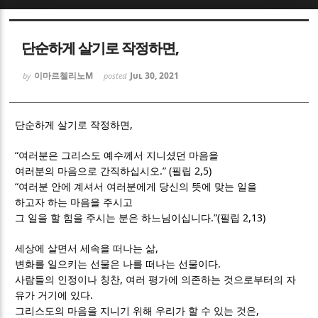
Sketchbook5, 스케치북5
Sketchbook5, 스케치북5
단순하게 살기로 작정하면,
이마르첼리노M
Jul 30, 2021
by
posted
,
단순하게 살기로 작정하면
Sketchbook5, 스케치북5
Sketchbook5, 스케치북5
“
여러분은 그리스도 예수께서 지니셨던 마음을
.” (
2,5)
여러분의 마음으로 간직하십시오
필립
“
여러분 안에 계셔서 여러분에게 당신의 뜻에 맞는 일을
하고자 하는 마음을 주시고
.”(
2,13)
그 일을 할 힘을 주시는 분은 하느님이십니다
필립
,
세상에 살면서 세속을 떠나는 삶
.
변화를 일으키는 선물은 나를 떠나는 선물이다
,
사람들의 인정이나 칭찬
여러 평가에 의존하는 것으로부터의 자
.
유가 거기에 있다
,
그리스도의 마음을 지니기 위해 우리가 할 수 있는 것은