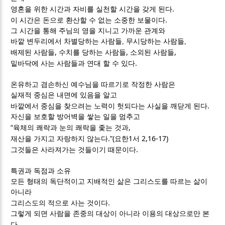
.
영혼을 위한 시간과 자비를 실천할 시간을 갖게 된다
.
이 시간은 돈으로 환산할 수 없는 소중한 보물이다
그 시간을 통해 주님의 영을 지니고 가까운 관계와
바깥 변두리에서
차별당하는 사람들
,
무시당하는 사람들
,
,
,
,
배제된 사람들
수치를 당하는 사람들
소외된 사람들
.
밑바닥에 사는 사람들과 연대 할 수 있다
온유하고 겸손하신 예수님을 따르기로 작정한 사람은
실재적 중심은 내면에 있음을 알고
.
바깥에서 중심을 찾으려는 노력이 헛되다는 사실을 깨닫게 된다
자신을 보호할 방어벽을 쌓는 일을 멈추고
“
,
육체의 쾌락과 눈의 쾌락을 좇는 것과
.”(
1
2,16-17)
재산을 가지고 자랑하지 않는다
요한
서
.
그것들은 사라져가는 것들이기 때문이다
특권과 독점과 소유
모든 형태의 독단적이고 지배적인 삶은 그리스도를 따르는 삶이
아니라
.
그리스도의 적으로 사는 것이다
그렇게 되면 사람을 존중의 대상이 아니라 이용의 대상으로만 본
.
다