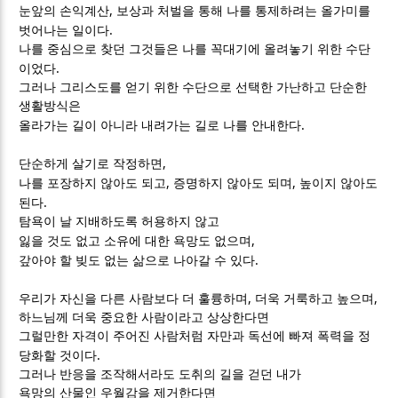
,
눈앞의 손익계산
보상과 처벌을 통해 나를 통제하려는 올가미를
.
벗어나는 일이다
나를 중심으로 찾던 그것들은 나를 꼭대기에 올려놓기 위한 수단
.
이었다
그러나 그리스도를 얻기 위한 수단으로 선택한 가난하고 단순한
생활방식은
.
올라가는 길이 아니라 내려가는 길로 나를 안내한다
,
단순하게 살기로 작정하면
,
,
나를 포장하지 않아도 되고
증명하지 않아도 되며
높이지 않아도
.
된다
탐욕이 날 지배하도록 허용하지 않고
,
잃을 것도 없고 소유에 대한 욕망도 없으며
.
갚아야 할 빚도 없는 삶으로 나아갈 수 있다
,
,
우리가 자신을 다른 사람보다 더 훌륭하며
더욱 거룩하고 높으며
하느님께 더욱 중요한 사람이라고 상상한다면
그럴만한 자격이 주어진 사람처럼 자만과 독선에 빠져 폭력을 정
.
당화할 것이다
그러나 반응을 조작해서라도 도취의 길을 걷던 내가
욕망의 산물인 우월감을 제거한다면