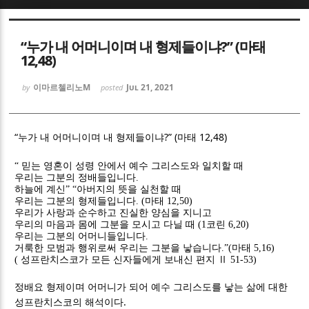
Sketchbook5, 스케치북5
Sketchbook5, 스케치북5
“누가 내 어머니이며 내 형제들이냐?” (마태
12,48)
이마르첼리노M
Jul 21, 2021
by
posted
Sketchbook5, 스케치북5
Sketchbook5, 스케치북5
“
?” (
12,48)
누가 내 어머니이며 내 형제들이냐
마태
“
믿는 영혼이 성령 안에서 예수 그리스도와 일치할 때
우리는 그분의 정배들입니다
.
하늘에 계신
” “
아버지의 뜻을 실천할 때
우리는 그분의 형제들입니다
. (
마태
12,50)
우리가 사랑과 순수하고 진실한 양심을 지니고
우리의 마음과 몸에 그분을 모시고 다닐 때
(1
코린
6,20)
우리는 그분의 어머니들입니다
.
거룩한 모범과 행위로써 우리는 그분을 낳습니다
.”(
마태
5,16)
(
성프란치스코가 모든 신자들에게 보내신 편지
Ⅱ
51-53)
정배요 형제이며 어머니가 되어 예수 그리스도를 낳는 삶에 대한
.
성프란치스코의 해석이다