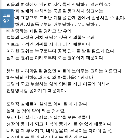
믿음의 여정에서 완전히 자유롭게 선택하고 결단한 삶은
고난과 실패와 수치라는 죽음을 통과하지 않고서는
목록
.
부활의 표징으로 드러난 기쁨을 관계 안에서 발생시킬 수 없다
열기
,
,
,
왜냐하면
사람들로부터 거부당하고
무시당하고
배척당하는 키질을 당하고 난 후에
회복의 과정을 거쳐 깨달은 것을 신뢰함으로써
.
비로소 내적인 권위를 지니게 되기 때문이다
.
이러한 권위는 누구로부터 공적 인가를 받을 필요가 없다
.
섬기는 권위는 아래로부터 오는 권위이기 때문이다
.
행복한 내리막길을 걸었던 이들이 보여주는 권위는 아름답다
하느님의 선하심과 자비와 아름다움은 언제나
그렇게 죽고 부활하는 삶의 형태를 지닌 이들에 의해서
.
전염병처럼 옮아가기 때문이다
.
도덕적 실패들이 실제로 약이 될 때가 많다
,
몸에 쓴 것이 약이 되는 것처럼
우리에게 실패와 좌절과 실망을 주는 것들이
.
성장의 동기가 되고 회복의 동기가 될 수 있기 때문이다
,
,
내려갈 때 부서지고
내려놓을 때 무너지는 자아의 감옥
자신이 만든 틀과 자신이 만든 원칙과 법은