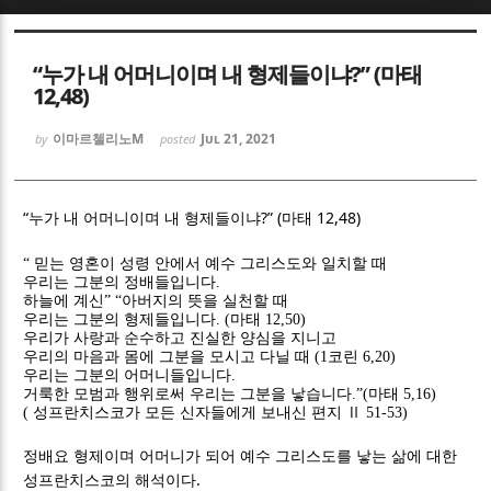
Sketchbook5, 스케치북5
Sketchbook5, 스케치북5
“누가 내 어머니이며 내 형제들이냐?” (마태
12,48)
이마르첼리노M
Jul 21, 2021
by
posted
Sketchbook5, 스케치북5
Sketchbook5, 스케치북5
“
?” (
12,48)
누가 내 어머니이며 내 형제들이냐
마태
“
믿는 영혼이 성령 안에서 예수 그리스도와 일치할 때
우리는 그분의 정배들입니다
.
하늘에 계신
” “
아버지의 뜻을 실천할 때
우리는 그분의 형제들입니다
. (
마태
12,50)
우리가 사랑과 순수하고 진실한 양심을 지니고
우리의 마음과 몸에 그분을 모시고 다닐 때
(1
코린
6,20)
우리는 그분의 어머니들입니다
.
거룩한 모범과 행위로써 우리는 그분을 낳습니다
.”(
마태
5,16)
(
성프란치스코가 모든 신자들에게 보내신 편지
Ⅱ
51-53)
정배요 형제이며 어머니가 되어 예수 그리스도를 낳는 삶에 대한
.
성프란치스코의 해석이다