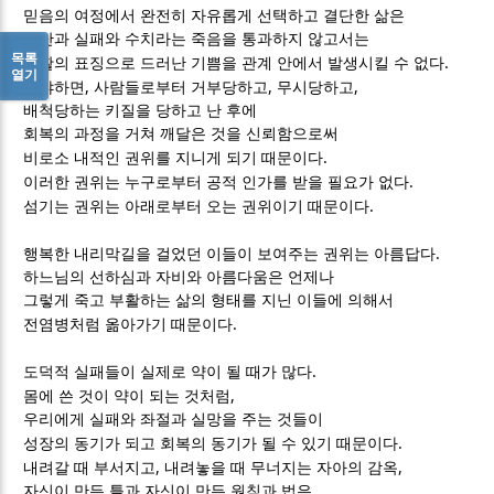
믿음의 여정에서 완전히 자유롭게 선택하고 결단한 삶은
고난과 실패와 수치라는 죽음을 통과하지 않고서는
목록
.
부활의 표징으로 드러난 기쁨을 관계 안에서 발생시킬 수 없다
열기
,
,
,
왜냐하면
사람들로부터 거부당하고
무시당하고
배척당하는 키질을 당하고 난 후에
회복의 과정을 거쳐 깨달은 것을 신뢰함으로써
.
비로소 내적인 권위를 지니게 되기 때문이다
.
이러한 권위는 누구로부터 공적 인가를 받을 필요가 없다
.
섬기는 권위는 아래로부터 오는 권위이기 때문이다
.
행복한 내리막길을 걸었던 이들이 보여주는 권위는 아름답다
하느님의 선하심과 자비와 아름다움은 언제나
그렇게 죽고 부활하는 삶의 형태를 지닌 이들에 의해서
.
전염병처럼 옮아가기 때문이다
.
도덕적 실패들이 실제로 약이 될 때가 많다
,
몸에 쓴 것이 약이 되는 것처럼
우리에게 실패와 좌절과 실망을 주는 것들이
.
성장의 동기가 되고 회복의 동기가 될 수 있기 때문이다
,
,
내려갈 때 부서지고
내려놓을 때 무너지는 자아의 감옥
자신이 만든 틀과 자신이 만든 원칙과 법은