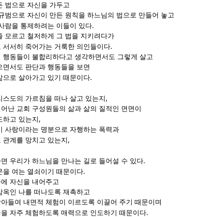
든 법으로 자신을 가두고
 규범으로 자신이 만든 원칙을 하느님의 법으로 만들어 놓고
.
 사람을 통제하려는 이들이 있다
줄 모르고 철저하게 그 법을 지키려다가
.
 서서히 죽어가는 거룩한 의인들이다
 행동들이 불합리하다고 생각하면서도 그렇게 살고
으면서도 판단과 행동들을 보면
.
삶으로 살아가고 있기 때문이다
,
리스도의 가르침을 떠나 살고 있는지
어난 교회 구성원들의 삶과 삶의 질적인 면면이
,
도하고 있는지
이 사랑이라는 명분으로 자행하는 폭력과
,
 관계를 망치고 있는지
.
면 우리가 하느님을 만나는 길로 들어설 수 있다
.
문을 여는 열쇠이기 때문이다
씀에 자신을 내어주고
감옥인 나를 떠나도록 재촉하고
아들여 내면적 체험이 이르도록 이끌어 주기 때문이며
.
을 자주 체험하도록 매력으로 인도하기 때문이다