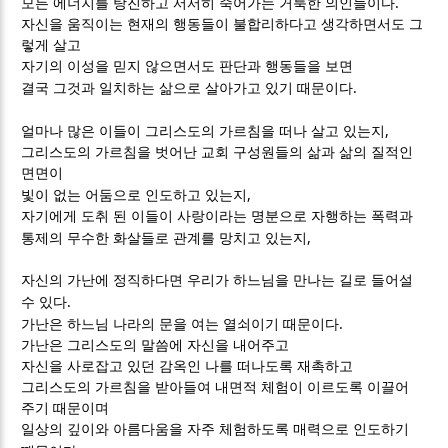
.
모든 에너지를 탕진하고 서서히 죽어가는 거룩한 의인들이다
자신을 움직이는 현재의 행동들이 불합리하다고 생각하면서도 그
렇게 살고
자기의 이성을 믿지 않으면서도 판단과 행동들을 보면
.
결국 그것과 일치하는 삶으로 살아가고 있기 때문이다
,
얼마나 많은 이들이 그리스도의 가르침을 떠나 살고 있는지
그리스도의 가르침을 벗어난 교회 구성원들의 삶과 삶의 질적인
면면이
,
빛이 없는 어둠으로 인도하고 있는지
자기에게 도취 된 이들이 사랑이라는 명분으로 자행하는 폭력과
,
통제의 무수한 화살들로 관계를 망치고 있는지
자신의 가난에 정직하다면 우리가 하느님을 만나는 길로 들어설
.
수 있다
.
가난은 하느님 나라의 문을 여는 열쇠이기 때문이다
가난은 그리스도의 말씀에 자신을 내어주고
자신을 사로잡고 있던 감옥인 나를 떠나도록 재촉하고
그리스도의 가르침을 받아들여 내면적 체험이 이르도록 이끌어
주기 때문이며
일상의 깊이와 아름다움을 자주 체험하도록 매력으로 인도하기