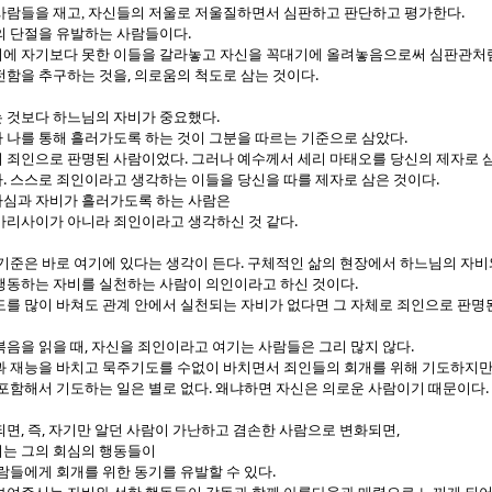
.
사람들을 재고, 자신들의 저울로 저울질하면서 심판하고 판단하고 평가한다
.
의 단절을 유발하는 사람들이다
에 자기보다 못한 이들을 갈라놓고 자신을 꼭대기에 올려놓음으로써 심판관처
,
.
전함을 추구하는 것을
의로움의 척도로 삼는 것이다
.
 것보다 하느님의 자비가 중요했다
.
 나를 통해 흘러가도록 하는 것이 그분을 따르는 기준으로 삼았다
.
 죄인으로 판명된 사람이었다
그러나 예수께서 세리 마태오를 당신의 제자로 
.
.
다
스스로 죄인이라고 생각하는 이들을 당신을 따를 제자로 삼은 것이다
심과 자비가 흘러가도록 하는 사람은
.
바리사이가 아니라 죄인이라고 생각하신 것 같다
.
기준은 바로 여기에 있다는 생각이 든다
구체적인 삶의 현장에서 하느님의 자비
.
행동하는 자비를 실천하는 사람이 의인이라고 하신 것이다
도를 많이 바쳐도 관계 안에서 실천되는 자비가 없다면 그 자체로 죄인으로 판
,
.
복음을 읽을 때
자신을 죄인이라고 여기는 사람들은 그리 많지 않다
과 재능을 바치고 묵주기도를 수없이 바치면서 죄인들의 회개를 위해 기도하지
.
.
 포함해서 기도하는 일은 별로 없다
왜냐하면 자신은 의로운 사람이기 때문이다
,
,
,
되면
즉
자기만 알던 사람이 가난하고 겸손한 사람으로 변화되면
는 그의 회심의 행동들이
.
람들에게 회개를 위한 동기를 유발할 수 있다