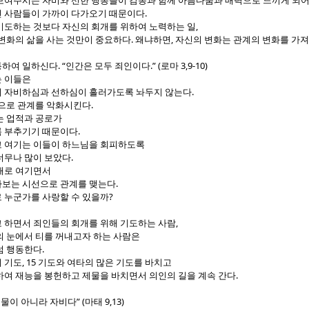
보여주시는 자비와 선한 행동들이 감동과 함께 아름다움과 매력으로 느끼게 되
.
 사람들이 가까이 다가오기 때문이다
,
기도하는 것보다 자신의 회개를 위하여 노력하는 일
.
,
 변화의 삶을 사는 것만이 중요하다
왜냐하면
자신의 변화는 관계의 변화를 가
. “
.” (
3,9-10)
통하여 일하신다
인간은 모두 죄인이다
로마
는 이들은
.
 자비하심과 선하심이 흘러가도록 놔두지 않는다
.
으로 관계를 악화시킨다
는 업적과 공로가
.
록 부추기기 때문이다
 여기는 이들이 하느님을 회피하도록
.
너무나 많이 보았다
재로 여기면서
.
보는 시선으로 관계를 맺는다
?
 누군가를 사랑할 수 있을까
,
 하면서 죄인들의 회개를 위해 기도하는 사람
의 눈에서 티를 꺼내고자 하는 사람은
.
럼 행동한다
, 15
 기도
기도와 여타의 많은 기도를 바치고
.
하여 재능을 봉헌하고 제물을 바치면서 의인의 길을 계속 간다
” (
9,13)
물이 아니라 자비다
마태