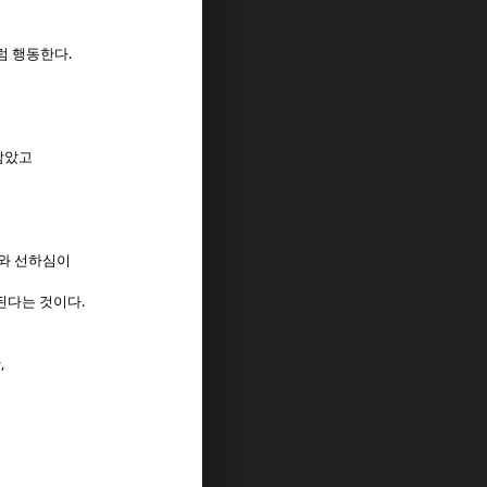
.
럼 행동한다
삼았고
와 선하심이
.
명된다는 것이다
,
만