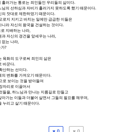
.
 흘러가는 통로는 죄인들인 우리들의 삶이다
.
느님의 선하심과 자비가 흘러가지 못하도록 했기 때문이다
.
신의 잣대로 제한하였기 때문이다
 오로지 지키고 바치는 일에만 급급한 이들은
.
아니라 자신의 왕국을 건설하는 것이다
,
로 지배하는 나라
,
원과 자신의 경건을 앞세우는 나라
,
 없는 나라
?
는가
는 육화의 도구로써 죄인의 삶은
.
로 바꾼다
.
 확산하는 선이다
.
계의 변화를 가져오기 때문이다
으로 보이는 것을 받아들여
가장자리로 이끌어서
,
 것들을
하느님과 만나는 지름길로 만들고
,
살아가는 이들과 더불어 살면서 그들의 필요를 채우며
.
을 누리고 살기 때문이다
♥ 0
♥ 0