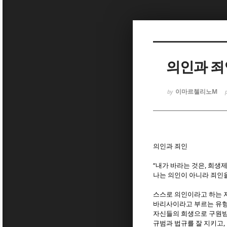
Sketchbook
Sketchbook
의인과 죄
이마르첼리노M
by
Sketchbook
Sketchbook
의인과 죄인
“
,
내가 바라는 것은
희생제
나는 의인이 아니라 죄인
스스로 의인이라고 하는 
바리사이라고 부르는 유형
자신들의 희생으로
구원받
,
규범과 법규를 잘 지키고