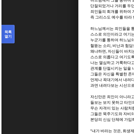
하느님께서 그를 통하여 
단절되었거나 거리를 두던
죄인들의 회개를 위하여 
즉 그리스도 예수를 따라
하느님께서는 죄인들을 
목록
스스로 의인이라고 여기
열기
누군가를 통하여 하느님의
,
헐뜯는 소리
비난과 험담
,
왜냐하면
자신들이 바치
스스로 의롭다고 여기도
나는 열심하고 거룩하다고
관계를 단절시키는 일을 
그들은 자신을 특별한 존
언제나 꼭대기에서 내려다
과연 내려다보는 시선으로
자신만은 죄인이 아니라고
들보는 보지 못하고 타인
무슨 자격이 있는 사람처
그들은 묵주기도와 자비의
본당의 신심 단체에 가입
“
,
내가 바라는 것은
희생제