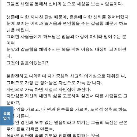
.
그들은 체험을 통해서 신비의 눈으로 세상을 보는 사람들이다
,
.
생존에 대한 지나친 관심 때문에
은총에 대한 신뢰를 잃어버렸다
눈에 보이는 이익과 즐거움과 편안함을 주는 갈급함 때문에 하느
.
님을 버렸다
그러한 사람들에게 하느님은 믿음의 대상이 아니라 믿어주는 분
이며
눈앞의 갈급함을 채워주시는 복을 위해 이용의 대상이 되어버린
.
다
?
그것이 믿음이겠는가
,
불완전하고 나약하며 자기중심적 사고와 이기심으로 채워진 나
.
그러므로 가장 큰 장애물은 자신으로 가득 찬 나다
.
자신으로 가득 차면 저절로 자만심에 빠진다
자만심은 자신의 내면의 삶을 고문하며 살면서 다른 사람들도 고
,
문하고
,
,
선과 악을 가르고
내 편과 원수들을 가르며
도덕적 성취로 하느
목록
.
님을 가른다
열기
사적인 경건과 오류 없는 믿음이라고 여기는 그들의 독선은 근본
,
주의 틀로 감옥을 만들며
올바른 집단에 속해 기도와 전례에 참여하는 것을