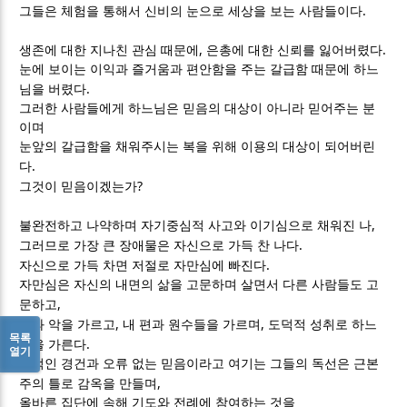
.
그들은 체험을 통해서 신비의 눈으로 세상을 보는 사람들이다
,
.
생존에 대한 지나친 관심 때문에
은총에 대한 신뢰를 잃어버렸다
눈에 보이는 이익과 즐거움과 편안함을 주는 갈급함 때문에 하느
.
님을 버렸다
그러한 사람들에게 하느님은 믿음의 대상이 아니라 믿어주는 분
이며
눈앞의 갈급함을 채워주시는 복을 위해 이용의 대상이 되어버린
.
다
?
그것이 믿음이겠는가
,
불완전하고 나약하며 자기중심적 사고와 이기심으로 채워진 나
.
그러므로 가장 큰 장애물은 자신으로 가득 찬 나다
.
자신으로 가득 차면 저절로 자만심에 빠진다
자만심은 자신의 내면의 삶을 고문하며 살면서 다른 사람들도 고
,
문하고
,
,
선과 악을 가르고
내 편과 원수들을 가르며
도덕적 성취로 하느
목록
.
님을 가른다
열기
사적인 경건과 오류 없는 믿음이라고 여기는 그들의 독선은 근본
,
주의 틀로 감옥을 만들며
올바른 집단에 속해 기도와 전례에 참여하는 것을