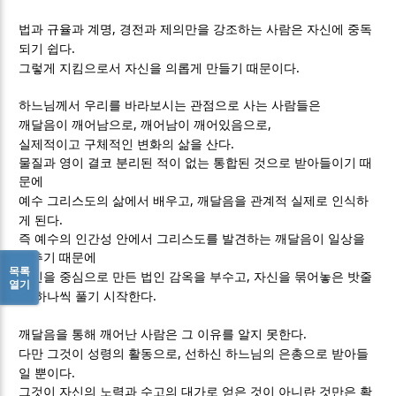
,
법과 규율과 계명
경전과 제의만을 강조하는 사람은 자신에 중독
.
되기 쉽다
.
그렇게 지킴으로서 자신을 의롭게 만들기 때문이다
하느님께서 우리를 바라보시는 관점으로 사는 사람들은
,
,
깨달음이 깨어남으로
깨어남이 깨어있음으로
.
실제적이고 구체적인 변화의 삶을 산다
물질과 영이 결코 분리된 적이 없는 통합된 것으로 받아들이기 때
문에
,
예수 그리스도의 삶에서 배우고
깨달음을 관계적 실제로 인식하
.
게 된다
즉 예수의 인간성 안에서 그리스도를 발견하는 깨달음이 일상을
비추기 때문에
목록
,
자신을 중심으로 만든 법인 감옥을 부수고
자신을 묶어놓은 밧줄
열기
.
을 하나씩 풀기 시작한다
.
깨달음을 통해 깨어난 사람은 그 이유를 알지 못한다
,
다만 그것이 성령의 활동으로
선하신 하느님의 은총으로 받아들
.
일 뿐이다
그것이 자신의 노력과 수고의 대가로 얻은 것이 아니란 것만은 확