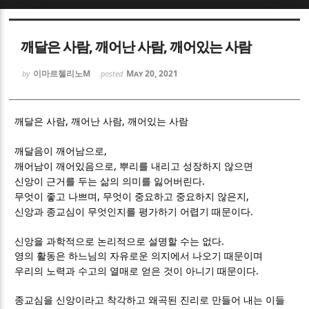
Sketchbook5, 스케치북5
Sketchbook5, 스케치북5
깨달은 사람, 깨어난 사람, 깨어있는 사람
이마르첼리노M
May 20, 2021
by
posted
,
,
깨달은 사람
깨어난 사람
깨어있는 사람
Sketchbook5, 스케치북5
Sketchbook5, 스케치북5
,
깨달음이 깨어남으로
,
깨어남이 깨어있음으로
뿌리를 내리고 성장하지 않으면
.
신앙이 근거를 두는 삶의 의미를 잃어버린다
,
,
무엇이 좋고 나쁘며
무엇이 중요하고 중요하지 않은지
.
신앙과 종교심이 무엇인지를 평가하기 어렵기 때문이다
.
신앙을 과학적으로 논리적으로 설명할 수는 없다
영의 활동은 하느님의 자유로운 의지에서 나오기 때문이며
.
우리의 노력과 수고의 열매로 얻은 것이 아니기 때문이다
종교심을 신앙이라고 착각하고 왜곡된 진리로 만들어 내는 이들