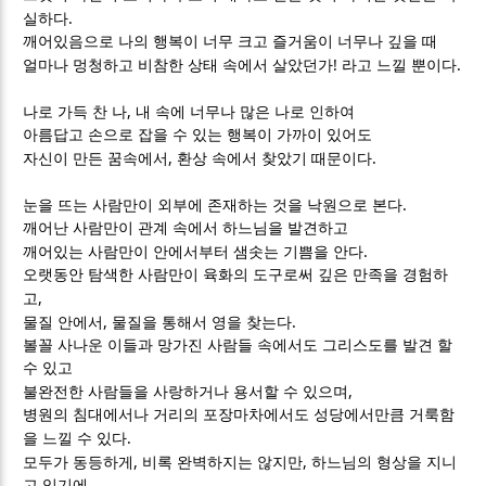
.
실하다
깨어있음으로 나의 행복이 너무 크고 즐거움이 너무나 깊을 때
!
.
얼마나 멍청하고 비참한 상태 속에서 살았던가
라고 느낄 뿐이다
,
나로 가득 찬 나
내 속에 너무나 많은 나로 인하여
아름답고 손으로 잡을 수 있는 행복이 가까이 있어도
,
.
자신이 만든 꿈속에서
환상 속에서 찾았기 때문이다
.
눈을 뜨는 사람만이 외부에 존재하는 것을 낙원으로 본다
깨어난 사람만이 관계 속에서 하느님을 발견하고
.
깨어있는 사람만이 안에서부터 샘솟는 기쁨을 안다
오랫동안 탐색한 사람만이 육화의 도구로써 깊은 만족을 경험하
,
고
,
.
물질 안에서
물질을 통해서 영을 찾는다
볼꼴 사나운 이들과 망가진 사람들 속에서도 그리스도를 발견 할
수 있고
,
불완전한 사람들을 사랑하거나 용서할 수 있으며
병원의 침대에서나 거리의 포장마차에서도 성당에서만큼 거룩함
.
을 느낄 수 있다
,
,
모두가 동등하게
비록 완벽하지는 않지만
하느님의 형상을 지니
고 있기에