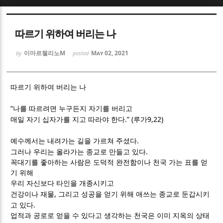
Sketchbook5, 스케치북5
Sketchbook5, 스케치북5
따르기 위하여 버리는 나
이마르첼리노M
May 02, 2021
by
posted
따르기 위하여 버리는 나
Sketchbook5, 스케치북5
Sketchbook5, 스케치북5
“
나를 따르려면 누구든지 자기를 버리고
.” (
9,22)
매일 자기 십자가를 지고 따라야 한다
루가
.
예수께서는 내려가는 길을 가르쳐 주셨다
.
그러나 우리는 올라가는 종교로 만들고 있다
꼭대기를 좋아하는 사람은 도덕적 완전함이나 천국 가는 표를 얻
기 위해
우리 자신보다 타인을 개종시키고
,
건강이나 재물
그리고 성공을 얻기 위해 애쓰는 종교로 둔갑시키
.
고 있다
업적과 공로로 얻을 수 있다고 생각하는 천국은 이미 지옥의 상태