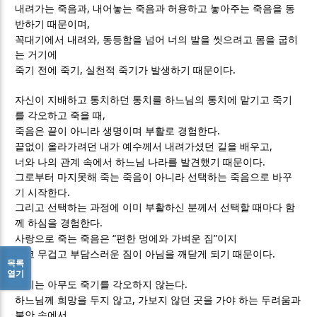
,
내려가는 죽음과
내어놓는 죽음과 허용하고 놓아주는 죽음을 동
,
반하기 때문이며
,
꼭대기에서 내려와
동등함을 넘어 너의 발을 씻으려고 몸을 굽히
는 거기에
,
.
죽기 전에 죽기
실천적 죽기가 발생하기 때문이다
자신이 지배하고 통치하던 통치를 하느님의 통치에 맡기고 죽기
,
를 각오하고 죽을 때
.
죽음은 끝이 아니라 생명이며 부활로 경험한다
,
끝없이 올라가려던 내가 예수께서 내려가셨던 길을 배우고
.
너와 나의 관계 속에서 하느님 나라를 발견했기 때문이다
그로부터 마지못해 죽는 죽음이 아니라 선택하는 죽음으로 바꾸
.
기 시작한다
그리고 선택하는 과정에 이미 부활하신 분께서 선택할 때마다 함
.
께 하심을 경험한다
“
”
사랑으로 죽는 죽음은
편한 멍에와 가벼운 짐
이지
.
결코 무겁고 부담스러운 짐이 아님을 깨닫게 되기 때문이다
목록
열기
.
우리는 아무도 죽기를 각오하지 않는다
,
하느님께 희망을 두지 않고
가보지 않던 곳을 가야 하는 두려움과
불안 속에서