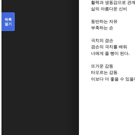
활력과 생동감으로 관계
삶의 아름다운 신비
목록
동반하는 자유
열기
부축하는 손
극치의 겸손
겸손의 극치를 배워
.
너에게 줄 빵이 된다
뜨거운 감동
타오르는 감동
이보다 더 좋을 수 있을