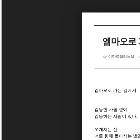
Sketchbook
Sketchbook
엠마오로 
이마르첼리노M
by
Sketchbook
Sketchbook
엠마오로 가는 길에서
감동한 사람 곁에
.
감동하는 사람이 있다
쪼개지는 선
너를 향해 돌아서는 발