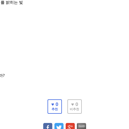
를 밝히는 빛
?
까
♥ 0
♥ 0
추천
비추천