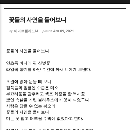
Sketchbook5, 스케치북5
Sketchbook5, 스케치북5
꽃들의 사연을 들어보니
이마르첼리노M
Apr 09, 2021
by
posted
꽃들의 사연을 들어보니
Sketchbook5, 스케치북5
Sketchbook5, 스케치북5
연초록 바다에 핀 산벚꽃
.
라일락 향기를 하얀 수건에 싸서 너에게 보낸다
초원에 앉아 눈을 떠 보니
철쭉들의 얼굴엔 수줍은 미소
부끄러움을 감추려고 색조 화장을 한 복사꽃
뽀얀 속살을 가린 블라우스에 배꽃이 피었구나
사랑은 참을 수 없는 봉오리
꽃들의 사연을 들어보니
.
더는 못 참고 터뜨릴 수밖에 없었다고 한다