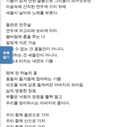
기쁨이 넘쳐 연한 슬픔으로 그리움이 피어오르면
마음속에 간직한 연두색 가지 위에
.
새들이 날아와 노래를 부른다
들판은 잔칫날
연두색 저고리에 보라색 치마
봄바람에 춤을 추는 너
알맞게 식은 가슴
.
참을 수 없는 건 꽃들만이 아니다
목록
.
노래하는 건 새들만이 아니다
열기
마침내 터지는 내면의 기쁨
땅에 핀 하늘의 꽃
꽃들의 즐거움에 참여하는 기쁨
피조물 속에 감춘 들켜버린 아버지의 속마음
삶의 영원한 정원
부활은 낙원의 정원을 활짝 열고
.
우리를 맞이하시는 아버지의 품이다
우리 함께 들판으로 가자
우리 함께 산으로 가자
우리 함께 강으로 가자