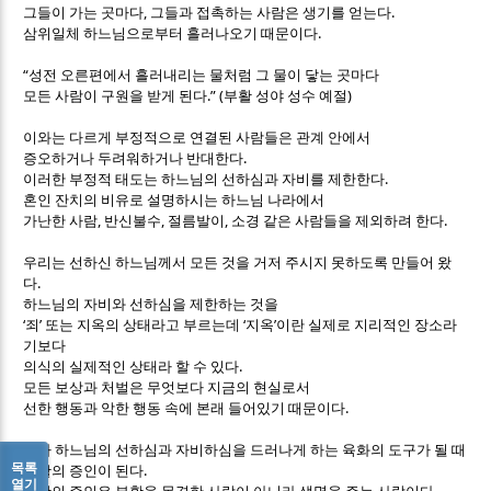
,
.
그들이 가는 곳마다
그들과 접촉하는 사람은 생기를 얻는다
.
삼위일체 하느님으로부터 흘러나오기 때문이다
“
성전 오른편에서 흘러내리는 물처럼 그 물이 닿는 곳마다
.” (
)
모든 사람이 구원을 받게 된다
부활 성야 성수 예절
이와는 다르게 부정적으로 연결된 사람들은 관계 안에서
.
증오하거나 두려워하거나 반대한다
.
이러한 부정적 태도는 하느님의 선하심과 자비를 제한한다
혼인 잔치의 비유로 설명하시는 하느님 나라에서
,
,
,
.
가난한 사람
반신불수
절름발이
소경 같은 사람들을 제외하려 한다
우리는 선하신 하느님께서 모든 것을 거저 주시지 못하도록 만들어 왔
.
다
하느님의 자비와 선하심을 제한하는 것을
‘
’
‘
’
죄
또는 지옥의 상태라고 부르는데
지옥
이란 실제로 지리적인 장소라
기보다
.
의식의 실제적인 상태라 할 수 있다
모든 보상과 처벌은 무엇보다 지금의 현실로서
.
선한 행동과 악한 행동 속에 본래 들어있기 때문이다
내가 하느님의 선하심과 자비하심을 드러나게 하는 육화의 도구가 될 때
목록
.
부활의 증인이 된다
열기
.