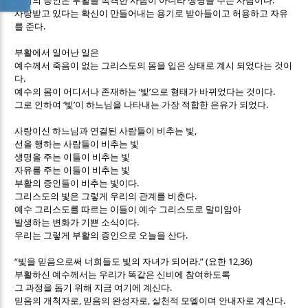
부활의 증인은 부활을 목격한 사람이 아니라 생명을 주는 사람이다
사랑받고 있다는 확신이 만들어내는 용기로 받아들이고 허용하고 자유
.
를 준다
부활에서 일어난 일은
예수께서 죽음이 없는 그리스도의 몸을 입은 상태로 계시 되었다는 것이
.
다
‘
’
.
예수의 몸이 어디서나 존재하는
빛
으로 형태가 바뀌었다는 것이다
‘
’
.
그로 인하여
빛
이 하느님을 나타내는 가장 적합한 은유가 되었다
,
사랑이신 하느님과 연결된 사람들이 비추는 빛
선을 행하는 사람들이 비추는 빛
생명을 주는 이들이 비추는 빛
자유를 주는 이들이 비추는 빛
.
부활의 증인들이 비추는 빛이다
.
그리스도의 빛은 그렇게 우리의 관계를 비춘다
예수 그리스도를 따르는 이들이 예수 그리스도로 말미암아
.
발생하는 변화가 기쁜 소식이다
.
우리는 그렇게 부활의 증인으로 오늘을 산다
“
.” (
12,36)
빛을 믿음으로써 너희들도 빛의 자녀가 되어라
요한
부활하신 예수께서는 우리가 똑같은 신비에 참여하도록
.
그 과정을 돕기 위해 지금 여기에 계신다
,
,
.
믿음의 개척자로
믿음의 완성자로
실천적 모델이며 안내자로 계신다