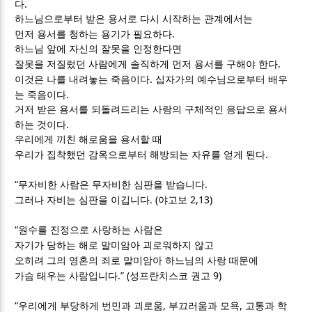
.
다
하느님으로부터 받은 용서로 다시 시작하는 관계에서는
.
먼저 용서를 청하는 용기가 필요하다
하느님 앞에 자신의 잘못을 인정한다면
.
잘못을 저질렀던 사람에게 솔직하게 먼저 용서를 구해야 한다
.
이것은 나를 내려놓는 죽음이다
십자가의 예수님으로부터 배우
.
는 죽음이다
거저 받은 용서를 되돌려드리는 사랑의 구체적인 응답으로 용서
.
하는 것이다
우리에게 끼친 해로움을 용서할 때
.
우리가 집착했던 감옥으로부터 해방되는 자유를 얻게 된다
“
.
무자비한 사람은 무자비한 심판을 받습니다
. (
2,13)
그러나 자비는 심판을 이깁니다
야고보
“
원수를 진정으로 사랑하는 사람은
자기가 당하는 해로 말미암아 괴로워하지 않고
오히려 그의 영혼의 죄로 말미암아 하느님의 사랑 때문에
.” (
9)
가슴 태우는 사람입니다
성프란치스코 권고
“
,
,
우리에게 부당하게 번민과 괴로움
부끄러움과 모욕
고통과 학