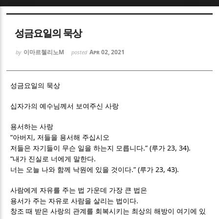
Sketchbook5, 스케치북5
Sketchbook5, 스케치북5
성금요일의 묵상
이마르첼리노M
Apr 02, 2021
by
posted
성금요일의 묵상
Sketchbook5, 스케치북5
Sketchbook5, 스케치북5
십자가의 예수님께서 보여주신 사랑
용서하는 사랑
“
,
아버지
저들을 용서해 주십시오
.” (
23, 34).
저들은 자기들이 무슨 일을 하는지 모릅니다
루가
“
.
내가 진실로 너에게 말한다
.” (
23, 43).
너는 오늘 나와 함께 낙원에 있을 것이다
루가
사람에게 자유를 주는 법 가운데 가장 큰 법은
.
용서가 주는 자유로 사람을 살리는 법이다
창조 때 받은 사랑의 관계를 회복시키는 최상의 해방이 여기에 있