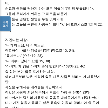
,
대
.
순교와 죽음을 당하게 하는 모든 이들이 우리의 벗들입니다
그들이 우리에게 끼치는 그 해로움 때문에
우리들은 영원한 생명을 누릴 것이기에
목록
.” (
1
22,
우리는 그들을 극진히 사랑해야 합니다
성프란치스코
회칙
열기
3-4)
2.
,
견디는 사랑
“
,
,
나의 하느님
나의 하느님
?” (
15, 34).
어찌하여 나를 버리셨습니까
마르코
“
.” (
19, 28).
목마르다
요한
“
.” (
19, 30).
다 이루어졌다
요한
“
,
.” (
23, 46)
아버지
제 영을 아버지 손에 맡깁니다
루가
.
힘 있는 분이 힘을 포기하는 사랑
아버지로부터 받은 신적인 힘을 다른 사람은 살리는 데 사용했지
만
.
자신을 위해서는 내려놓는 가난이었다
.
이것은 사람이 되신 예수께서 겪으신 가장 큰 유혹이었다
.
예수께서는 당신의 자유로 이 죽음을 받아들이기로 선택하셨다
내가 가진 힘을 사용하고 싶은 유혹이 있을 때 달려가야 할 곳이
.