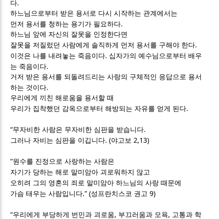
.
다
하느님으로부터 받은 용서로 다시 시작하는 관계에서는
.
먼저 용서를 청하는 용기가 필요하다
하느님 앞에 자신의 잘못을 인정한다면
.
잘못을 저질렀던 사람에게 솔직하게 먼저 용서를 구해야 한다
.
이것은 나를 내려놓는 죽음이다
십자가의 예수님으로부터 배우
.
는 죽음이다
거저 받은 용서를 되돌려드리는 사랑의 구체적인 응답으로 용서
.
하는 것이다
우리에게 끼친 해로움을 용서할 때
.
우리가 집착했던 감옥으로부터 해방되는 자유를 얻게 된다
“
.
무자비한 사람은 무자비한 심판을 받습니다
. (
2,13)
그러나 자비는 심판을 이깁니다
야고보
“
원수를 진정으로 사랑하는 사람은
자기가 당하는 해로 말미암아 괴로워하지 않고
오히려 그의 영혼의 죄로 말미암아 하느님의 사랑 때문에
.” (
9)
가슴 태우는 사람입니다
성프란치스코 권고
“
,
,
우리에게 부당하게 번민과 괴로움
부끄러움과 모욕
고통과 학