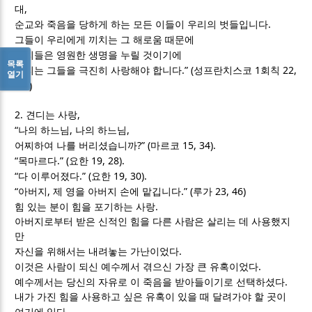
,
대
.
순교와 죽음을 당하게 하는 모든 이들이 우리의 벗들입니다
그들이 우리에게 끼치는 그 해로움 때문에
우리들은 영원한 생명을 누릴 것이기에
목록
.” (
1
22,
우리는 그들을 극진히 사랑해야 합니다
성프란치스코
회칙
열기
3-4)
2.
,
견디는 사랑
“
,
,
나의 하느님
나의 하느님
?” (
15, 34).
어찌하여 나를 버리셨습니까
마르코
“
.” (
19, 28).
목마르다
요한
“
.” (
19, 30).
다 이루어졌다
요한
“
,
.” (
23, 46)
아버지
제 영을 아버지 손에 맡깁니다
루가
.
힘 있는 분이 힘을 포기하는 사랑
아버지로부터 받은 신적인 힘을 다른 사람은 살리는 데 사용했지
만
.
자신을 위해서는 내려놓는 가난이었다
.
이것은 사람이 되신 예수께서 겪으신 가장 큰 유혹이었다
.
예수께서는 당신의 자유로 이 죽음을 받아들이기로 선택하셨다
내가 가진 힘을 사용하고 싶은 유혹이 있을 때 달려가야 할 곳이
.