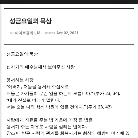
Sketchbook5, 스케치북5
Sketchbook5, 스케치북5
성금요일의 묵상
이마르첼리노M
Apr 02, 2021
by
posted
성금요일의 묵상
Sketchbook5, 스케치북5
Sketchbook5, 스케치북5
십자가의 예수님께서 보여주신 사랑
용서하는 사랑
“
,
아버지
저들을 용서해 주십시오
.” (
23, 34).
저들은 자기들이 무슨 일을 하는지 모릅니다
루가
“
.
내가 진실로 너에게 말한다
.” (
23, 43).
너는 오늘 나와 함께 낙원에 있을 것이다
루가
사람에게 자유를 주는 법 가운데 가장 큰 법은
.
용서가 주는 자유로 사람을 살리는 법이다
창조 때 받은 사랑의 관계를 회복시키는 최상의 해방이 여기에 있