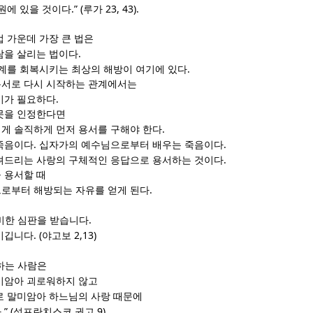
.” (
23, 43).
낙원에 있을 것이다
루가
 가운데 가장 큰 법은
.
람을 살리는 법이다
.
관계를 회복시키는 최상의 해방이 여기에 있다
용서로 다시 시작하는 관계에서는
.
기가 필요하다
못을 인정한다면
.
게 솔직하게 먼저 용서를 구해야 한다
.
.
죽음이다
십자가의 예수님으로부터 배우는 죽음이다
.
려드리는 사랑의 구체적인 응답으로 용서하는 것이다
 용서할 때
.
로부터 해방되는 자유를 얻게 된다
.
비한 심판을 받습니다
. (
2,13)
이깁니다
야고보
하는 사람은
미암아 괴로워하지 않고
로 말미암아 하느님의 사랑 때문에
.” (
9)
다
성프란치스코 권고