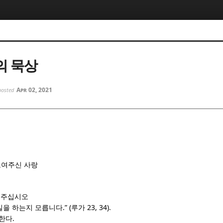
5, 스케치북5
5, 스케치북5
의 묵상
Apr 02, 2021
posted
5, 스케치북5
5, 스케치북5
보여주신 사랑
 주십시오
.” (
23, 34).
일을 하는지 모릅니다
루가
.
말한다