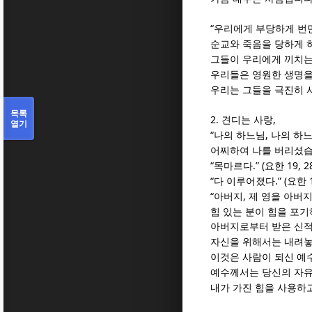
“
우리에게 부당하게 번
순교와 죽음을 당하게 
그들이 우리에게 끼치는
우리들은 영원한 생명을
우리는 그들을 극진히 
목록
2.
,
견디는 사랑
열기
“
,
나의 하느님
나의 하
어찌하여 나를 버리셨
“
.” (
19, 28
목마르다
요한
“
.” (
다 이루어졌다
요한
“
,
아버지
제 영을 아버
힘 있는 분이 힘을 포기
아버지로부터 받은 신적
자신을 위해서는 내려
이것은 사람이 되신 예
예수께서는 당신의 자유
내가 가진 힘을 사용하고