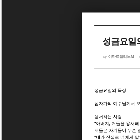
Sketchbook
Sketchbook
성금요일
이마르첼리노M
by
Sketchbook
Sketchbook
성금요일의 묵상
십자가의 예수님께서 
용서하는 사랑
“
,
아버지
저들을 용서해
저들은 자기들이 무슨 
“
내가 진실로 너에게 