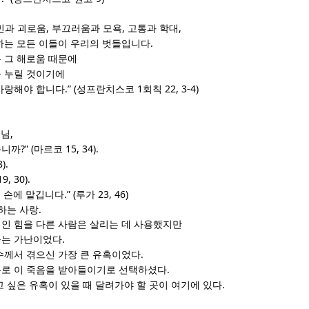
,
,
,
민과 괴로움
부끄러움과 모욕
고통과 학대
.
하는 모든 이들이 우리의 벗들입니다
 그 해로움 때문에
 누릴 것이기에
.” (
1
22, 3-4)
사랑해야 합니다
성프란치스코
회칙
,
느님
?” (
15, 34).
습니까
마르코
).
19, 30).
.” (
23, 46)
지 손에 맡깁니다
루가
.
하는 사랑
인 힘을 다른 사람은 살리는 데 사용했지만
.
놓는 가난이었다
.
수께서 겪으신 가장 큰 유혹이었다
.
로 이 죽음을 받아들이기로 선택하셨다
.
 싶은 유혹이 있을 때 달려가야 할 곳이 여기에 있다