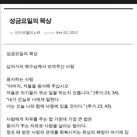
Sketchbook5, 스케치북5
Sketchbook5, 스케치북5
성금요일의 묵상
이마르첼리노M
Apr 02, 2021
by
posted
성금요일의 묵상
Sketchbook5, 스케치북5
Sketchbook5, 스케치북5
십자가의 예수님께서 보여주신 사랑
용서하는 사랑
“
,
아버지
저들을 용서해 주십시오
.” (
23, 34).
저들은 자기들이 무슨 일을 하는지 모릅니다
루가
“
.
내가 진실로 너에게 말한다
.” (
23, 43).
너는 오늘 나와 함께 낙원에 있을 것이다
루가
사람에게 자유를 주는 법 가운데 가장 큰 법은
.
용서가 주는 자유로 사람을 살리는 법이다
창조 때 받은 사랑의 관계를 회복시키는 최상의 해방이 여기에 있