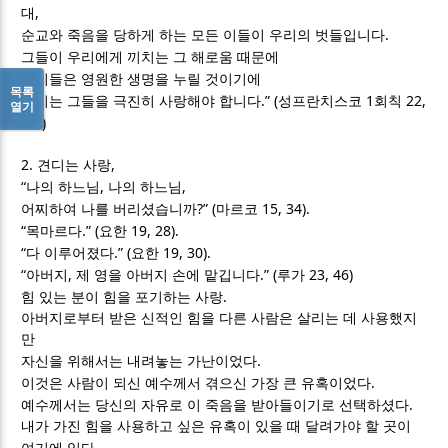
,
대
.
순교와 죽음을 당하게 하는 모든 이들이 우리의 벗들입니다
그들이 우리에게 끼치는 그 해로움 때문에
우리들은 영원한 생명을 누릴 것이기에
목록
.” (
1
22,
우리는 그들을 극진히 사랑해야 합니다
성프란치스코
회칙
열기
3-4)
2.
,
견디는 사랑
“
,
,
나의 하느님
나의 하느님
?” (
15, 34).
어찌하여 나를 버리셨습니까
마르코
“
.” (
19, 28).
목마르다
요한
“
.” (
19, 30).
다 이루어졌다
요한
“
,
.” (
23, 46)
아버지
제 영을 아버지 손에 맡깁니다
루가
.
힘 있는 분이 힘을 포기하는 사랑
아버지로부터 받은 신적인 힘을 다른 사람은 살리는 데 사용했지
만
.
자신을 위해서는 내려놓는 가난이었다
.
이것은 사람이 되신 예수께서 겪으신 가장 큰 유혹이었다
.
예수께서는 당신의 자유로 이 죽음을 받아들이기로 선택하셨다
내가 가진 힘을 사용하고 싶은 유혹이 있을 때 달려가야 할 곳이
.