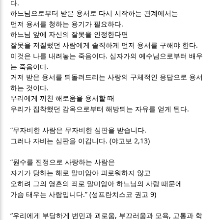
.
다
하느님으로부터 받은 용서로 다시 시작하는 관계에서는
.
먼저 용서를 청하는 용기가 필요하다
하느님 앞에 자신의 잘못을 인정한다면
.
잘못을 저질렀던 사람에게 솔직하게 먼저 용서를 구해야 한다
.
이것은 나를 내려놓는 죽음이다
십자가의 예수님으로부터 배우
.
는 죽음이다
거저 받은 용서를 되돌려드리는 사랑의 구체적인 응답으로 용서
.
하는 것이다
우리에게 끼친 해로움을 용서할 때
.
우리가 집착했던 감옥으로부터 해방되는 자유를 얻게 된다
“
.
무자비한 사람은 무자비한 심판을 받습니다
. (
2,13)
그러나 자비는 심판을 이깁니다
야고보
“
원수를 진정으로 사랑하는 사람은
자기가 당하는 해로 말미암아 괴로워하지 않고
오히려 그의 영혼의 죄로 말미암아 하느님의 사랑 때문에
.” (
9)
가슴 태우는 사람입니다
성프란치스코 권고
“
,
,
우리에게 부당하게 번민과 괴로움
부끄러움과 모욕
고통과 학