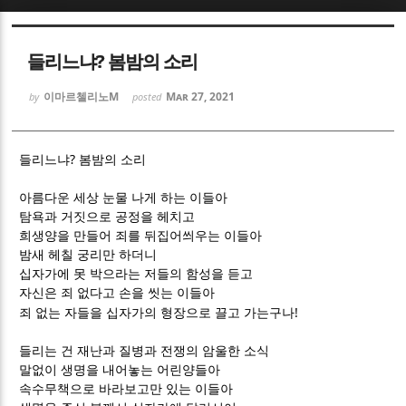
Sketchbook5, 스케치북5
Sketchbook5, 스케치북5
들리느냐? 봄밤의 소리
이마르첼리노M
Mar 27, 2021
by
posted
?
들리느냐
봄밤의 소리
Sketchbook5, 스케치북5
Sketchbook5, 스케치북5
아름다운 세상 눈물 나게 하는 이들아
탐욕과 거짓으로 공정을 헤치고
희생양을 만들어 죄를 뒤집어씌우는 이들아
밤새 헤칠 궁리만 하더니
십자가에 못 박으라는 저들의 함성을 듣고
자신은 죄 없다고 손을 씻는 이들아
!
죄 없는 자들을 십자가의 형장으로 끌고 가는구나
들리는 건 재난과 질병과 전쟁의 암울한 소식
말없이 생명을 내어놓는 어린양들아
속수무책으로 바라보고만 있는 이들아