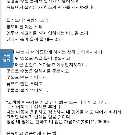
생명을 주신 분께서 십자가에 달리시어
.
죽으면서 살리는 새 창조의 역사를 시작하셨다
?
,
들리느냐
봄밤의 소리
봉오리를 여는 소리
연두색 저고리를 지어 입히시는 바느질 소리
땅에서 뽑아 올려 물 대는 소리
눈물 나는 세상 아름답게 하시는 선하신 아버지께서
목록
밤새워 입으로 숨을 불어 넣으시고
열기
부드러운 손길로 쓰다듬고 어루만지시더니
꽃으로 수놓은 앞치마를 두르시고
꽃으로 만든 식탁에서
꽃으로 만든 요리로
.
꽃들을 불러 먹이신다
“
.
고생하며 무거운 짐을 진 너희는 모두 나에게 오너라
.
내가 너희에게 안식을 주겠다
.
나는 마음이 온유하고 겸손하니 내 멍에를 메고 나에게 배워라
.
그러면 너희가 안식을 얻을 것이다
.” (
11,28-30)
정녕 내 멍에는 편하고 내 짐은 가볍다
마태
온유하고 겸손하게 사는 법