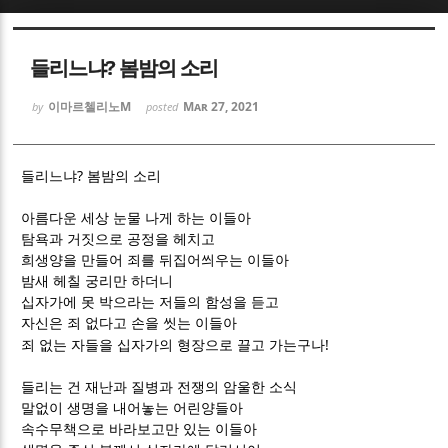
Sketchbook5, 스케치북5
Sketchbook5, 스케치북5
들리느냐? 봄밤의 소리
이마르첼리노M
Mar 27, 2021
by
posted
?
들리느냐
봄밤의 소리
Sketchbook5, 스케치북5
Sketchbook5, 스케치북5
아름다운 세상 눈물 나게 하는 이들아
탐욕과 거짓으로 공정을 헤치고
희생양을 만들어 죄를 뒤집어씌우는 이들아
밤새 헤칠 궁리만 하더니
십자가에 못 박으라는 저들의 함성을 듣고
자신은 죄 없다고 손을 씻는 이들아
!
죄 없는 자들을 십자가의 형장으로 끌고 가는구나
들리는 건 재난과 질병과 전쟁의 암울한 소식
말없이 생명을 내어놓는 어린양들아
속수무책으로 바라보고만 있는 이들아