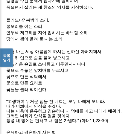
생명을 주신 분께서 십자가에 달리시어
.
죽으면서 살리는 새 창조의 역사를 시작하셨다
?
,
들리느냐
봄밤의 소리
봉오리를 여는 소리
연두색 저고리를 지어 입히시는 바느질 소리
땅에서 뽑아 올려 물 대는 소리
눈물 나는 세상 아름답게 하시는 선하신 아버지께서
목록
밤새워 입으로 숨을 불어 넣으시고
열기
부드러운 손길로 쓰다듬고 어루만지시더니
꽃으로 수놓은 앞치마를 두르시고
꽃으로 만든 식탁에서
꽃으로 만든 요리로
.
꽃들을 불러 먹이신다
“
.
고생하며 무거운 짐을 진 너희는 모두 나에게 오너라
.
내가 너희에게 안식을 주겠다
.
나는 마음이 온유하고 겸손하니 내 멍에를 메고 나에게 배워라
.
그러면 너희가 안식을 얻을 것이다
.” (
11,28-30)
정녕 내 멍에는 편하고 내 짐은 가볍다
마태
온유하고 겸손하게 사는 법