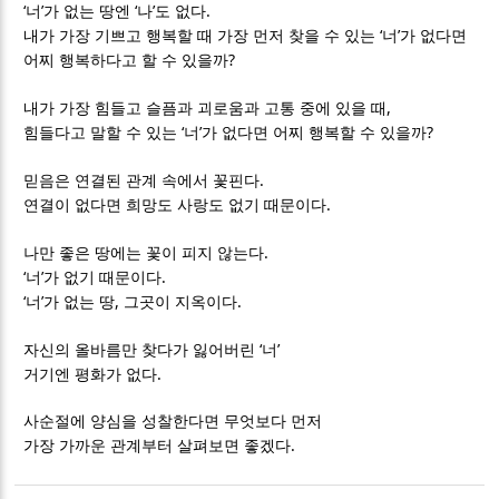
‘
’
‘
’
.
너
가 없는 땅엔
나
도 없다
‘
’
내가 가장 기쁘고 행복할 때 가장 먼저 찾을 수 있는
너
가 없다면
?
어찌 행복하다고 할 수 있을까
,
내가 가장 힘들고 슬픔과 괴로움과 고통 중에 있을 때
‘
’
?
힘들다고 말할 수 있는
너
가 없다면 어찌 행복할 수 있을까
.
믿음은 연결된 관계 속에서 꽃핀다
.
연결이 없다면 희망도 사랑도 없기 때문이다
.
나만 좋은 땅에는 꽃이 피지 않는다
‘
’
.
너
가 없기 때문이다
‘
’
,
.
너
가 없는 땅
그곳이 지옥이다
‘
’
자신의 올바름만 찾다가 잃어버린
너
.
거기엔 평화가 없다
사순절에 양심을 성찰한다면 무엇보다 먼저
.
가장 가까운 관계부터 살펴보면 좋겠다