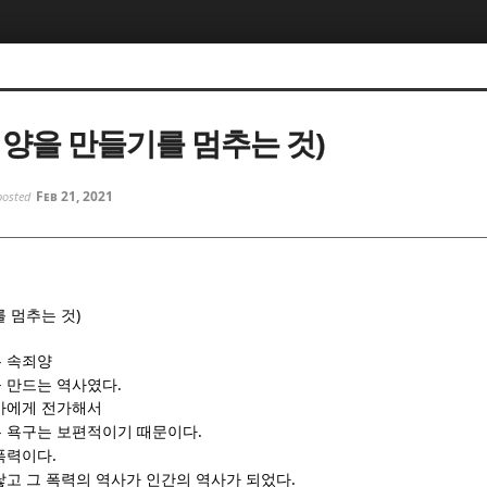
5, 스케치북5
5, 스케치북5
죄양을 만들기를 멈추는 것)
Feb 21, 2021
posted
5, 스케치북5
5, 스케치북5
)
 멈추는 것
 속죄양
.
 만드는 역사였다
가에게 전가해서
.
 욕구는 보편적이기 때문이다
.
폭력이다
.
낳고 그 폭력의 역사가 인간의 역사가 되었다