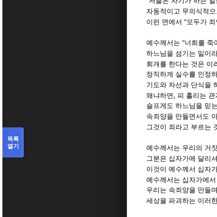
“
저들은 자기가 하는 일
자동적이고 무의식적으
“
이런 면에서
모두가 죄
“
예수께서는
너희를 죽
하느님을 섬기는 일이라
회개를 한다는 것은 이
정직하게 실수를 인정
기도와 자선과 단식을 
,
왜냐하면
피 흘리는 관
슬프게도 하느님을 믿는
속죄양을 만들면서도 아
그것이 죄라고 부르는 
목록
열기
예수께서는 우리의 거짓
그분은 십자가에 달리셔
이것이 예수께서 십자가
예수께서는 십자가에서 
우리는 속죄양을 만들며
세상을 파괴하는 이러한