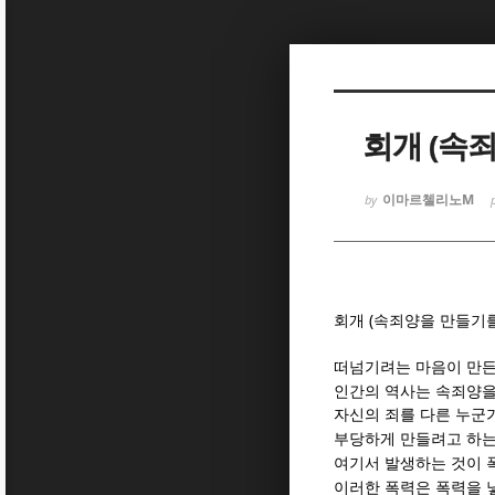
Sketchbook
Sketchbook
회개 (속
이마르첼리노M
by
Sketchbook
Sketchbook
(
회개
속죄양을 만들기를
떠넘기려는 마음이 만든
인간의 역사는 속죄양을
자신의 죄를 다른 누군
부당하게 만들려고 하는
여기서 발생하는 것이 
이러한 폭력은 폭력을 