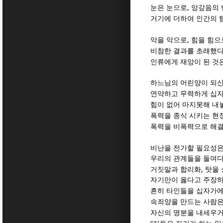
,
눈은 눈으로
앙갚음의 
거기에 더하여 인간의 
,
악을 악으로
힘을 힘으
비참한 결과를 초래했
인류에게 재앙이 된 것
하느님의 어린양이 되신
연약하고 무력하게 십
힘이 없어 마지못해 내
폭력을 종식 시키는 현
폭력을 비폭력으로 해결
비난을 전가할 필요성은
우리의 관계들을 들여다
,
거짓말과 합리화
탓을
자기만이 옳다고 주장
흔히 타인들을 십자가에
속죄양을 만드는 사람은
자신의 명분을 내세우거