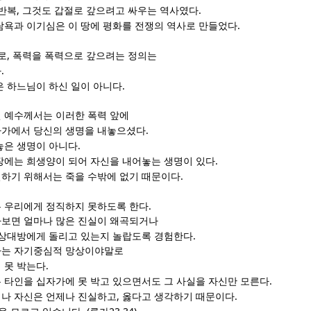
,
.
반복
그것도 갑절로 갚으려고 싸우는 역사였다
.
탐욕과 이기심은 이 땅에 평화를 전쟁의 역사로 만들었다
,
로
폭력을 폭력으로 갚으려는 정의는
.
다
.
은 하느님이 하신 일이 아니다
 예수께서는 이러한 폭력 앞에
.
자가에서 당신의 생명을 내놓으셨다
.
놓은 생명이 아니다
.
장에는 희생양이 되어 자신을 내어놓는 생명이 있다
.
하기 위해서는 죽을 수밖에 없기 때문이다
.
 우리에게 정직하지 못하도록 한다
보면 얼마나 많은 진실이 왜곡되거나
.
 상대방에게 돌리고 있는지 놀랍도록 경험한다
하는 자기중심적 망상이야말로
.
 못 박는다
.
 타인을 십자가에 못 박고 있으면서도 그 사실을 자신만 모른다
,
.
나 자신은 언제나 진실하고
옳다고 생각하기 때문이다