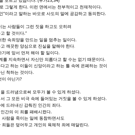
. (
23,34)
을 모르고 있습니다
루가
.
.
로 그렇게 한다
이런 면에서는 천부적이고 천재적이다
”
.
인
이라고 말하는 바오로 사도의 말에 공감하고 동의한다
이는 사람들이 그런 짓을 하고도 오히려
.”
고 할 것이다
.
러한 속죄양을 만드는 일을 멈추는 일이다
하고
깨끗한 양심으로
진실을 말해야 한다
.
.
하기에 앞서 먼저 해야 할 일이다
.
계를 지속하면서 자신만 의롭다고 할 수는 없기 때문이다
다고 하는 이들이 신앙이라고 하는 틀 속에 은폐하는 것이
.
닌 척하는 것이다
?
것이 아닌가
.
을 드러냄으로써 모두가 볼 수 있게 하셨다
.
서 그 모든 비극 속에 들어있는 거짓을 볼 수 있게 하셨다
.
에 드러내신 감춰진 인간의 죄다
.
인간의 이 죄를 패배시켰다
 사람을 죽이는 일에 동참하면서도
.
 죄들은 덮어두고 개인의 육체적 죄에 매달린다