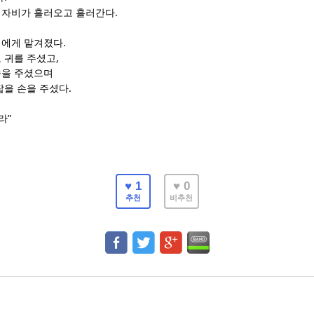
.
 자비가 흘러오고 흘러간다
.
리에게 맡겨졌다
,
 귀를 주셨고
슴을 주셨으며
.
잡을 손을 주셨다
”
라
♥ 1
♥ 0
추천
비추천