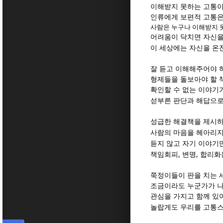
이해받지 못하는 고통이
인류에게 보편적 고통은
사람은 누구나 이해받지 
어려움이 닥치면 자신을
이 세상에는 자신을 온
잘 듣고 이해해주어야 
형제들을 돌보아야 할 
확인할 수 없는 이야기
섣부른 판단과 해답으로
성급한 해결책을 제시
사람의 마음을 헤아리지
듣지 않고 자기 이야기
,
,
책임회피
변명
합리화
쭉정이들이 판을 치는 
조금이라도 누군가가 
관심을 가지고 함께 있
놀랍게도 우리를 고통스