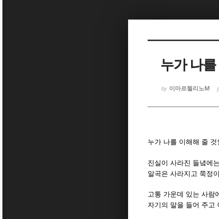
Sketchbook
Sketchbook
누가 나를
이마르첼리노M
by
Sketchbook
Sketchbook
누가 나를 이해해 줄 
진실이 사라진 들녘에는
알곡은 사라지고 쭉정
고통 가운데 있는 사람
자기의 말을 들어 주고