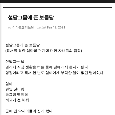
Sketchbook5, 스케치북5
Sketchbook5, 스케치북5
섣달그믐에 뜬 보름달
이마르첼리노M
Feb 12, 2021
by
posted
섣달그믐에 뜬 보름달
(
)
Sketchbook5, 스케치북5
Sketchbook5, 스케치북5
용서를 청한 엄마의 편지에 대한 자녀들의 답장
섣달그믐 날
.
멀리서 직장 생활을 하는 둘째 딸에게서 문자가 왔다
.
명절이라고 해서 한 번도 엄마에게 부탁한 일이 없던 딸이었다
!
엄마
깻잎 전이랑
동그랑 땡이랑
쇠고기 전 해줘
.
군에 간 막내아들이 집에 왔다