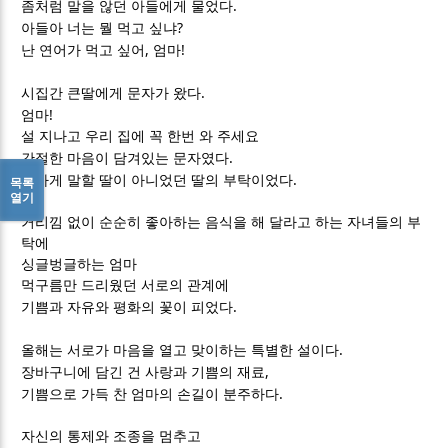
.
좀처럼 말을 않던 아들에게 물었다
?
아들아 너는 뭘 먹고 싶냐
,
!
난 연어가 먹고 싶어
엄마
.
시집간 큰딸에게 문자가 왔다
!
엄마
설 지나고 우리 집에 꼭 한번 와 주세요
.
간절한 마음이 담겨있는 문자였다
.
편하게 말할 딸이 아니었던 딸의 부탁이었다
목록
열기
거리낌 없이 순순히 좋아하는 음식을 해 달라고 하는 자녀들의 부
탁에
싱글벙글하는 엄마
먹구름만 드리웠던 서로의 관계에
.
기쁨과 자유와 평화의 꽃이 피었다
.
올해는 서로가 마음을 열고 맞이하는 특별한 설이다
,
장바구니에 담긴 건 사랑과 기쁨의 재료
.
기쁨으로 가득 찬 엄마의 손길이 분주하다
자신의 통제와 조종을 멈추고