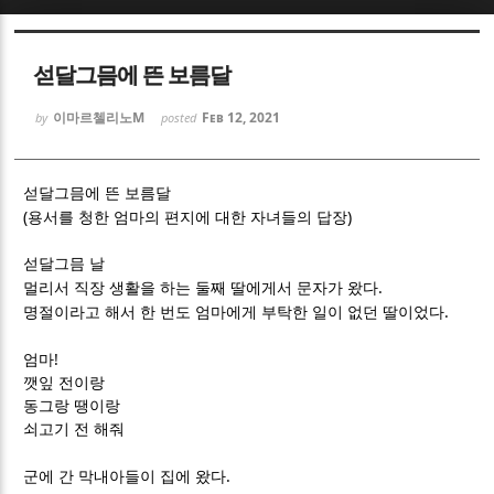
Sketchbook5, 스케치북5
Sketchbook5, 스케치북5
섣달그믐에 뜬 보름달
이마르첼리노M
Feb 12, 2021
by
posted
섣달그믐에 뜬 보름달
(
)
Sketchbook5, 스케치북5
Sketchbook5, 스케치북5
용서를 청한 엄마의 편지에 대한 자녀들의 답장
섣달그믐 날
.
멀리서 직장 생활을 하는 둘째 딸에게서 문자가 왔다
.
명절이라고 해서 한 번도 엄마에게 부탁한 일이 없던 딸이었다
!
엄마
깻잎 전이랑
동그랑 땡이랑
쇠고기 전 해줘
.
군에 간 막내아들이 집에 왔다