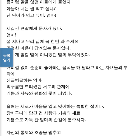
.
좀처럼 말을 않던 아들에게 물었다
?
아들아 너는 뭘 먹고 싶냐
,
!
난 연어가 먹고 싶어
엄마
.
시집간 큰딸에게 문자가 왔다
!
엄마
설 지나고 우리 집에 꼭 한번 와 주세요
.
간절한 마음이 담겨있는 문자였다
.
편하게 말할 딸이 아니었던 딸의 부탁이었다
목록
열기
거리낌 없이 순순히 좋아하는 음식을 해 달라고 하는 자녀들의 부
탁에
싱글벙글하는 엄마
먹구름만 드리웠던 서로의 관계에
.
기쁨과 자유와 평화의 꽃이 피었다
.
올해는 서로가 마음을 열고 맞이하는 특별한 설이다
,
장바구니에 담긴 건 사랑과 기쁨의 재료
.
기쁨으로 가득 찬 엄마의 손길이 분주하다
자신의 통제와 조종을 멈추고