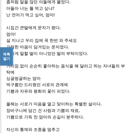
.
좀처럼 말을 않던 아들에게 물었다
?
아들아 너는 뭘 먹고 싶냐
,
!
난 연어가 먹고 싶어
엄마
.
시집간 큰딸에게 문자가 왔다
!
엄마
설 지나고 우리 집에 꼭 한번 와 주세요
.
간절한 마음이 담겨있는 문자였다
.
편하게 말할 딸이 아니었던 딸의 부탁이었다
목록
열기
거리낌 없이 순순히 좋아하는 음식을 해 달라고 하는 자녀들의 부
탁에
싱글벙글하는 엄마
먹구름만 드리웠던 서로의 관계에
.
기쁨과 자유와 평화의 꽃이 피었다
.
올해는 서로가 마음을 열고 맞이하는 특별한 설이다
,
장바구니에 담긴 건 사랑과 기쁨의 재료
.
기쁨으로 가득 찬 엄마의 손길이 분주하다
자신의 통제와 조종을 멈추고