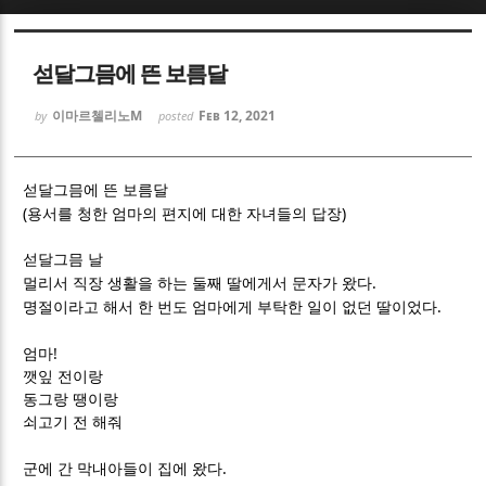
Sketchbook5, 스케치북5
Sketchbook5, 스케치북5
섣달그믐에 뜬 보름달
이마르첼리노M
Feb 12, 2021
by
posted
섣달그믐에 뜬 보름달
(
)
Sketchbook5, 스케치북5
Sketchbook5, 스케치북5
용서를 청한 엄마의 편지에 대한 자녀들의 답장
섣달그믐 날
.
멀리서 직장 생활을 하는 둘째 딸에게서 문자가 왔다
.
명절이라고 해서 한 번도 엄마에게 부탁한 일이 없던 딸이었다
!
엄마
깻잎 전이랑
동그랑 땡이랑
쇠고기 전 해줘
.
군에 간 막내아들이 집에 왔다