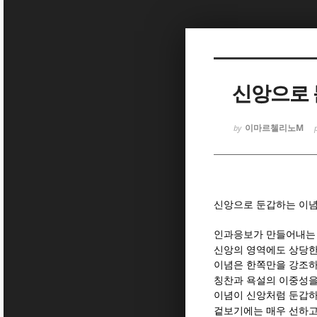
Sketchbook
Sketchbook
신앙으로 
이마르첼리노M
by
Sketchbook
Sketchbook
신앙으로 둔갑하는 이념
인과응보가 만들어내는
신앙의 영역에도 상당한
이념은 한쪽만을 강조하
칭찬과 욕설의 이중성을
이념이 신앙처럼 둔갑하
겉보기에는 매우 선하고