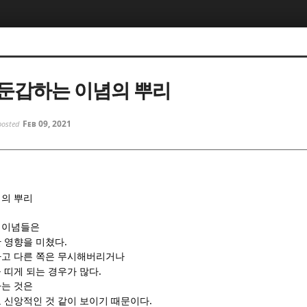
5, 스케치북5
5, 스케치북5
둔갑하는 이념의 뿌리
Feb 09, 2021
posted
5, 스케치북5
5, 스케치북5
의 뿌리
 이념들은
.
 영향을 미쳤다
고 다른 쪽은 무시해버리거나
.
 띠게 되는 경우가 많다
는 것은
.
 신앙적인 것 같이 보이기 때문이다