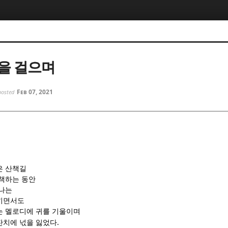
5, 스케치북5
5, 스케치북5
을 걸으며
Feb 07, 2021
posted
5, 스케치북5
5, 스케치북5
은 산책길
산책하는 동안
 나는
끼면서도
는 멜로디에 귀를 기울이며
.
잔치에 넋을 잃었다