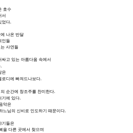
은 호수
서서
.
있었다
에 나온 반달
여인들
있는 사연들
러싸고 있는 아름다움 속에서
.
다
람은
.
 멜로디에 빠져드나보다
.
의 순간에 창조주를 찬미한다
.
거기에 있다
 음악은
.
 하느님의 신비로 인도하기 때문이다
야기들은
행복을 다른 곳에서 찾으며