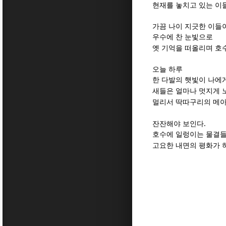
현재를 놓치고 있는 이
가끔 나이 지긋한 이들
우수에 찬 눈빛으로
옛 기억을 떠올리며 호
오늘 하루
한 다발의 햇빛이 나에게
새들은 얼마나 멋지게
멀리서 딱따구리의 메
.
잔잔해야 보인다
호수에 일렁이는 물결들
고요한 내면의 평화가 