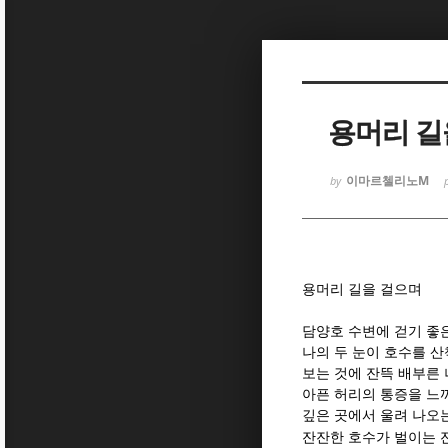
Sketchbook
Sketchbook
용머리 길
이마르첼리노M
by
Sketchbook
Sketchbook
용머리 길을 걸으며
담양호 수변에 걷기 좋
나의 두 눈이 호수를 
보는 것에 잔뜩 배부른
아픈 허리의 통증을 느
깊은 곳에서 울려 나오
잔잔한 호수가 벌이는 