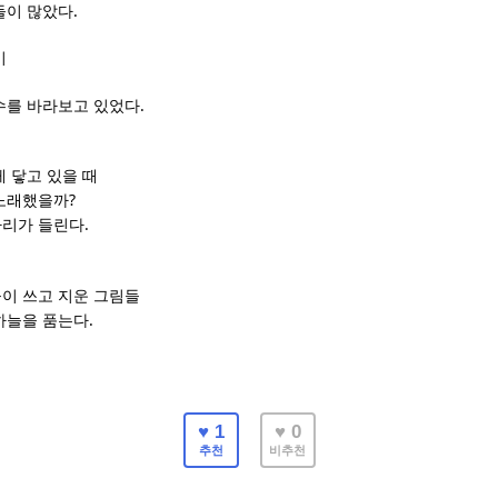
.
들이 많았다
이
.
수를 바라보고 있었다
 닿고 있을 때
?
 노래했을까
.
아리가 들린다
이 쓰고 지운 그림들
.
하늘을 품는다
♥ 1
♥ 0
추천
비추천