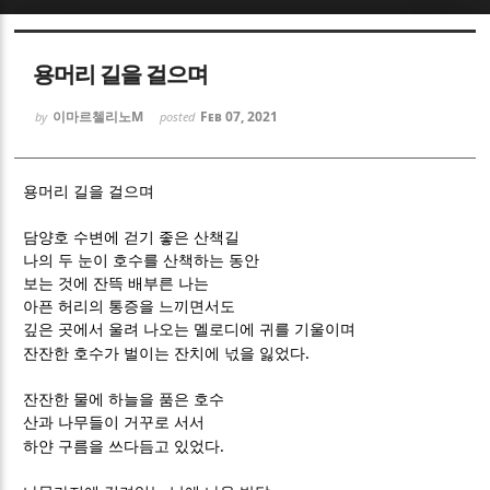
Sketchbook5, 스케치북5
Sketchbook5, 스케치북5
용머리 길을 걸으며
이마르첼리노M
Feb 07, 2021
by
posted
용머리 길을 걸으며
Sketchbook5, 스케치북5
Sketchbook5, 스케치북5
담양호 수변에 걷기 좋은 산책길
나의 두 눈이 호수를 산책하는 동안
보는 것에 잔뜩 배부른 나는
아픈 허리의 통증을 느끼면서도
깊은 곳에서 울려 나오는 멜로디에 귀를 기울이며
.
잔잔한 호수가 벌이는 잔치에 넋을 잃었다
잔잔한 물에 하늘을 품은 호수
산과 나무들이 거꾸로 서서
.
하얀 구름을 쓰다듬고 있었다