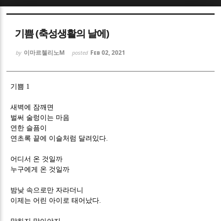
Sketchbook5, 스케치북5
Sketchbook5, 스케치북5
기쁨 (축성생활의 날에)
이마르첼리노M
Feb 02, 2021
by
posted
기쁨 1
Sketchbook5, 스케치북5
Sketchbook5, 스케치북5
새벽에 잠깨면
벌써 술렁이는 마음
연한 슬픔이
연초록 끝에 이슬처럼 달려있다
.
어디서 온 것일까
누구에게 온 것일까
밤낮 속으로만 자라더니
이제는 어린 아이로 태어났다
.