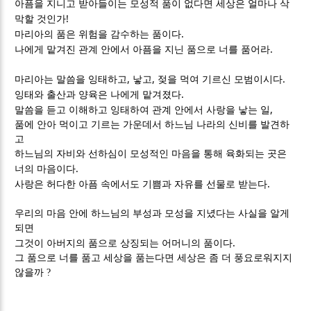
아픔을 지니고 받아들이는 모성적 품이 없다면 세상은 얼마나 삭
!
막할 것인가
.
마리아의 품은 위험을 감수하는 품이다
.
나에게 맡겨진 관계 안에서 아픔을 지닌 품으로 너를 품어라
,
,
.
마리아는 말씀을 잉태하고
낳고
젖을 먹여 기르신 모범이시다
.
잉태와 출산과 양육은 나에게 맡겨졌다
,
말씀을 듣고 이해하고 잉태하여 관계 안에서 사랑을 낳는 일
품에 안아 먹이고 기르는 가운데서 하느님 나라의 신비를 발견하
고
하느님의 자비와 선하심이 모성적인 마음을 통해 육화되는 곳은
.
너의 마음이다
.
사랑은 허다한 아픔 속에서도 기쁨과 자유를 선물로 받는다
우리의 마음 안에 하느님의 부성과 모성을 지녔다는 사실을 알게
되면
.
그것이 아버지의 품으로 상징되는 어머니의 품이다
그 품으로 너를 품고 세상을 품는다면 세상은 좀 더 풍요로워지지
않을까 ?